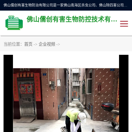
佛山儒创有害生物防治有限公司是一家佛山南海区杀虫公司、佛山除四害公司、佛山灭白蚁公司、佛山白蚁防治公司，让您远离虫害困扰。要问佛山白蚁防治哪家好？佛山儒创有害生物防治有限公司全佛山、广州，正规公司，上门勘查，可靠，售后有保障。
佛山儒创有害生物防控技术有限公司
当前位置：
首页
->
企业视频
->
除四害公司
佛山杀虫
消毒消杀
佛山白蚁防治公司
佛山灭白蚁公司
佛山杀虫公司
佛山除四害公司
灭鼠
灭蜱虫
消杀
灭苍蝇
灭跳蚤