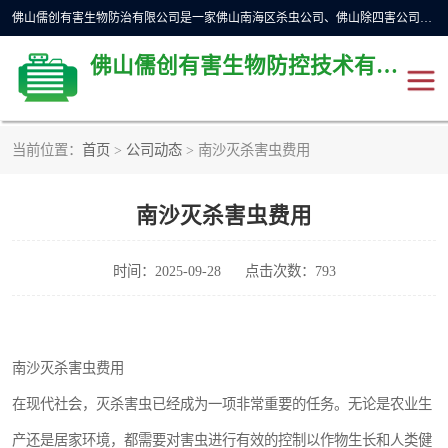
佛山儒创有害生物防治有限公司是一家佛山南海区杀虫公司、佛山除四害公司、佛山灭白蚁公司、佛山白蚁防治公司，让您远离虫害困扰。要问佛山白蚁防治哪家好？佛山儒创有害生物防治有限公司全佛山、广州，正规公司，上门勘查，可靠，售后有保障。
佛山儒创有害生物防控技术有限公司
当前位置：
首页
>
公司动态
> 南沙灭杀害虫费用
除四害公司
佛山杀虫
南沙灭杀害虫费用
消毒消杀
佛山白蚁防治公司
佛山灭白蚁公司
佛山杀虫公司
时间：2025-09-28
点击次数：793
佛山除四害公司
灭鼠
南沙灭杀害虫费用
灭蜱虫
消杀
在现代社会，灭杀害虫已经成为一项非常重要的任务。无论是农业生
灭苍蝇
灭跳蚤
产还是居家环境，都需要对害虫进行有效的控制以作物生长和人类健