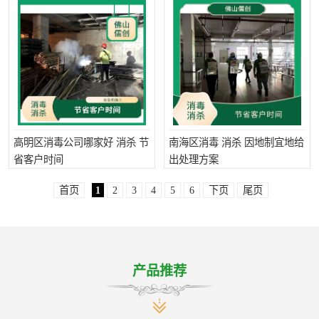
高明区消毒公司哪家好 消杀 节
南海区消毒 消杀 因地制宜地给
省客户时间
出处理方案
首页
1
2
3
4
5
6
下页
尾页
产品推荐