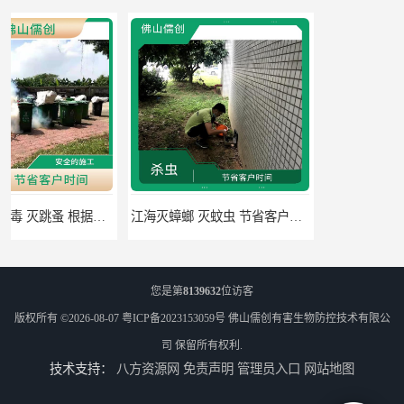
江海灭蟑螂 灭蚊虫 节省客户时间
佛山禅城区专业灭四害 灭杀害虫 根据现场情况定制中害方案
您是第
8139632
位访客
版权所有 ©2026-08-07
粤ICP备2023153059号
佛山儒创有害生物防控技术有限公
司
保留所有权利.
技术支持：
八方资源网
免责声明
管理员入口
网站地图