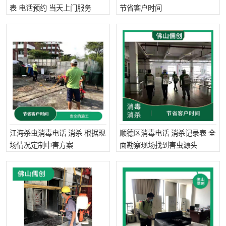
表 电话预约 当天上门服务
节省客户时间
灭蚊虫
灭蟑螂
白蚁工程
果蝇防治
害虫防治
灭杀害虫
病媒生物防治
有害生物防治
江海杀虫消毒电话 消杀 根据现
顺德区消毒电话 消杀记录表 全
场情况定制中害方案
面勘察现场找到害虫源头