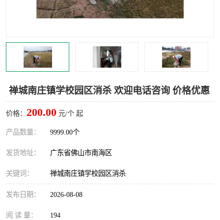
灭蚊虫
灭蟑螂
白蚁工程
果蝇防治
害虫防治
灭杀害虫
病媒生物防治
有害生物防治
禅城南庄镇学校园区消杀 欢迎电话咨询 价格优惠
200.00
价格：
元/个 起
产品数量：
9999.00个
发货地址：
广东省佛山市南海区
关键词：
禅城南庄镇学校园区消杀
发布日期：
2026-08-08
阅 读 量：
194