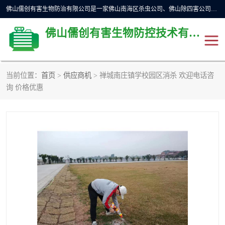
佛山儒创有害生物防治有限公司是一家佛山南海区杀虫公司、佛山除四害公司、佛山灭白蚁公司、佛山白蚁防治公司，让您远离虫害困扰。要问佛山白蚁防治哪家好？佛山儒创有害生物防治有限公司全佛山、广州，正规公司，上门勘查，可靠，售后有保障。
佛山儒创有害生物防控技术有限公司
当前位置：
首页
>
供应商机
> 禅城南庄镇学校园区消杀 欢迎电话咨
除四害公司
佛山杀虫
询 价格优惠
消毒消杀
佛山白蚁防治公司
佛山灭白蚁公司
佛山杀虫公司
佛山除四害公司
灭鼠
灭蜱虫
消杀
灭苍蝇
灭跳蚤