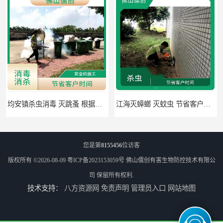
均安镇杀虫消毒 灭跳蚤 根据现场情况定制中害方案
江海灭蟑螂 灭蚊虫 节省客户时间
您是第
8155456
位访客
版权所有 ©2026-08-09
粤ICP备2023153059号
佛山儒创有害生物防控技术有限公
司
保留所有权利.
技术支持：
八方资源网
免责声明
管理员入口
网站地图