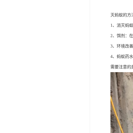
灭蚂蚁的方
1、消灭蚂
2、饵剂：
3、环境改
4、蚂蚁药
需要注意的