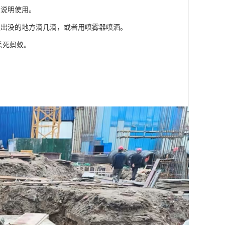
照说明使用。
蚁出没的地方滴几滴，或者用喷雾器喷洒。
杀死蚂蚁。