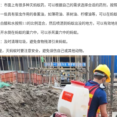
药：市面上有很多种灭蚂蚁药，可以根据自己的需求选择合适的药剂，按
：一些具有驱虫作用的香薰油，如薄荷油、茶树油、柠檬油等，可以在蚂
将白醋和水按照1:1的比例混合，然后喷洒到蚂蚁出没的地方，可以有效地
将开水倒在蚂蚁的巢穴中，可以杀死巢穴中的蚂蚁。
类：及时清理垃圾，避免食物残渣引来蚂蚁。
是，灭蚂蚁时要注意安全，避免误伤自己或其他动物。