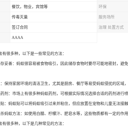
餐饮，物业，宾馆等
环保
传毒灭巢
服务场所
签订合同
治理 处置方式
AAAA
法有很多种，以下是一些常见的方法：
储存妥善：蚂蚁很容易被食物吸引，因此储存食物时要尽可能地密封，避
境：保持家居环境的清洁卫生，尤其是厨房、餐厅等易受蚂蚁侵扰的区域
蚁药剂：市场上有很多种蚂蚁药剂，可根据实际情况选择合适的药剂进行
蚁贴：蚂蚁贴可以将蚂蚁吸引过来并粘住，但应放置在宠物和儿童无法接
然杀蚂蚁方法：如使用白醋、柠檬汁、肥皂水等，这些物质都有一定的作
法有很多种，以下是几种常见的方法：