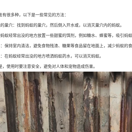
法有很多种，以下是一些常见的方法：
蚁的巢穴：找到蚂蚁的巢穴，然后倒入开水或，以消灭巢穴内的蚂蚁。
在蚂蚁经常出没的地方放置一些甜蜜的饵剂，例如糖水、蜂蜜等，吸引蚂
善：保持室内清洁，避免食物残渣、糖果等食品留在地面上，减少蚂蚁的
水：在蚂蚁经常出没的地方喷洒蚂蚁药水，可以消灭蚂蚁。
是，使用时要注意安全，避免对人体和宠物造成伤害。