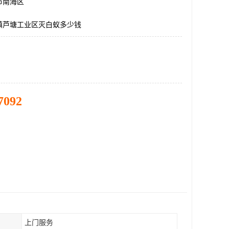
市南海区
镇芦塘工业区灭白蚁多少钱
7092
上门服务