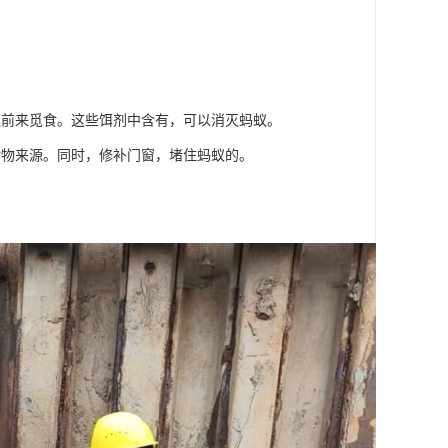
蚁前来觅食。这些饵剂中含有，可以消灭蚂蚁。
食物来源。同时，修补门窗，堵住蚂蚁的。