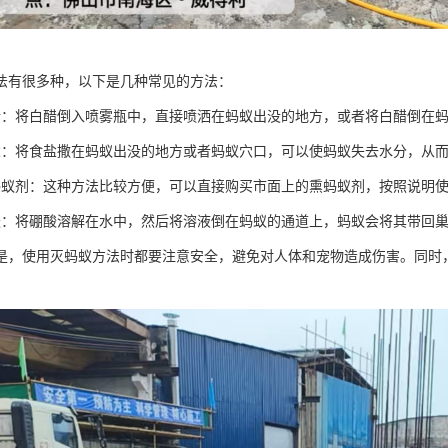
法有很多种，以下是几种常见的方法：
醋：将白醋倒入喷雾瓶中，直接喷洒在蚂蚁出没的地方，或者将白醋倒在
盐：将食盐撒在蚂蚁出没的地方或者蚂蚁穴口，可以使蚂蚁失去水分，从
蚂蚁剂：这种方法比较方便，可以直接购买市面上的熏蚂蚁剂，按照说明
酸：将硼酸溶解在水中，然后将溶液倒在蚂蚁的通道上，蚂蚁会将其带回
是，使用灭蚂蚁方法时都要注意安全，避免对人体和宠物造成伤害。同时