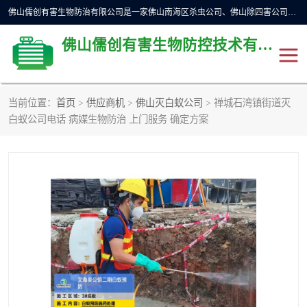
佛山儒创有害生物防治有限公司是一家佛山南海区杀虫公司、佛山除四害公司、佛山灭白蚁公司、佛山白蚁防治公司，让您远离虫害困扰。要问佛山白蚁防治哪家好？佛山儒创有害生物防治有限公司全佛山、广州，正规公司，上门勘查，可靠，售后有保障。
佛山儒创有害生物防控技术有限公司
当前位置：
首页
>
供应商机
>
佛山灭白蚁公司
> 禅城石湾镇街道灭
除四害公司
佛山杀虫
白蚁公司电话 病媒生物防治 上门服务 确定方案
消毒消杀
佛山白蚁防治公司
佛山灭白蚁公司
佛山杀虫公司
佛山除四害公司
灭鼠
灭蜱虫
消杀
灭苍蝇
灭跳蚤