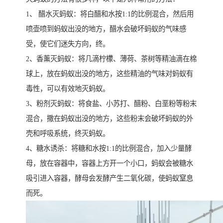
1、 醋水灭蚂蚁：将白醋和水按1:1的比例混合，然后用
喷壶喷到蚂蚁出没的地方，醋水会破坏蚂蚁的气味感
受，使它们迷失方向，终。
2、香薰灭蚂蚁：将几滴柠檬、薄荷、茶树等精油滴在棉
球上，放在蚂蚁出没的地方，这些精油的气味对蚂蚁有
毒性，可以有效地灭蚂蚁。
3、粉剂灭蚂蚁：将食盐、小苏打、醋粉、白垩粉等粉末
混合，撒在蚂蚁出没的地方，这些粉末会破坏蚂蚁的外
壳和呼吸系统，终灭蚂蚁。
4、糖水诱杀：将糖和水按1:1的比例混合，加入少量酵
母，放在容器中，容器上方开一个小口，蚂蚁会被糖水
吸引进入容器，酵母会发酵产生二氧化碳，使蚂蚁窒息
而死。