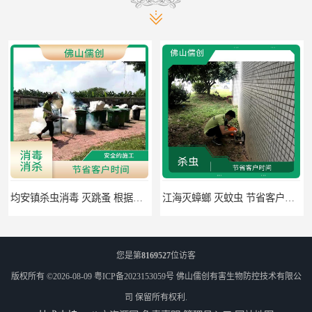
均安镇杀虫消毒 灭跳蚤 根据现场情况定制中害方案
江海灭蟑螂 灭蚊虫 节省客户时间
您是第
8169527
位访客
版权所有 ©2026-08-09
粤ICP备2023153059号
佛山儒创有害生物防控技术有限公
司
保留所有权利.