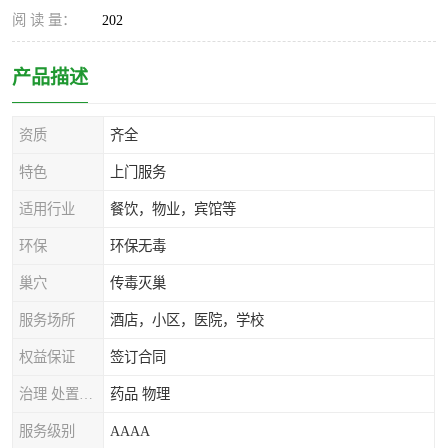
阅 读 量：
202
产品描述
资质
齐全
特色
上门服务
适用行业
餐饮，物业，宾馆等
环保
环保无毒
巢穴
传毒灭巢
服务场所
酒店，小区，医院，学校
权益保证
签订合同
治理 处置方式
药品 物理
服务级别
AAAA