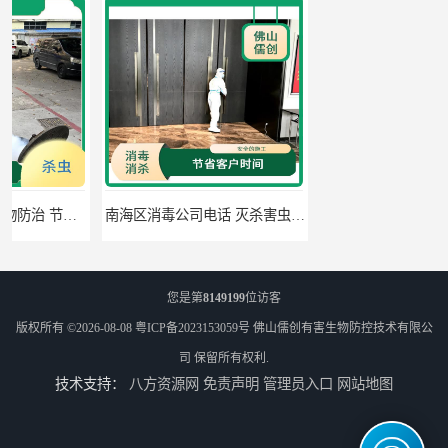
南海区消毒公司电话 灭杀害虫 全面勘察现场找到害虫源头
佛山禅城区灭跳蚤 白蚁工程 全面勘察现场找到害虫源头
您是第
8149199
位访客
版权所有 ©2026-08-08
粤ICP备2023153059号
佛山儒创有害生物防控技术有限公
司
保留所有权利.
技术支持：
八方资源网
免责声明
管理员入口
网站地图