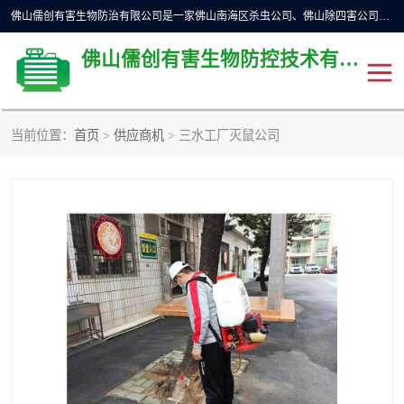
佛山儒创有害生物防治有限公司是一家佛山南海区杀虫公司、佛山除四害公司、佛山灭白蚁公司、佛山白蚁防治公司，让您远离虫害困扰。要问佛山白蚁防治哪家好？佛山儒创有害生物防治有限公司全佛山、广州，正规公司，上门勘查，可靠，售后有保障。
佛山儒创有害生物防控技术有限公司
当前位置：
首页
>
供应商机
> 三水工厂灭鼠公司
除四害公司
佛山杀虫
消毒消杀
佛山白蚁防治公司
佛山灭白蚁公司
佛山杀虫公司
佛山除四害公司
灭鼠
灭蜱虫
消杀
灭苍蝇
灭跳蚤