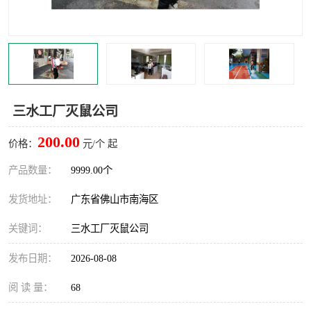
灭蚊虫
灭蟑螂
白蚁工程
果蝇防治
害虫防治
灭杀害虫
三水工厂灭鼠公司
病媒生物防治
有害生物防治
200.00
价格：
元/个 起
产品数量：
9999.00个
发货地址：
广东省佛山市南海区
关键词：
三水工厂灭鼠公司
发布日期：
2026-08-08
阅 读 量：
68