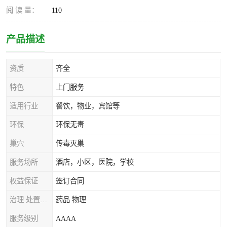
阅 读 量：
110
产品描述
资质
齐全
特色
上门服务
适用行业
餐饮，物业，宾馆等
环保
环保无毒
巢穴
传毒灭巢
服务场所
酒店，小区，医院，学校
权益保证
签订合同
治理 处置方式
药品 物理
服务级别
AAAA