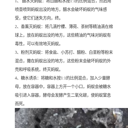
1、 醋水灭蚂蚁：将白醋和水按1:1的比例混合，然后用
喷壶喷到蚂蚁出没的地方，醋水会破坏蚂蚁的气味感
受，使它们迷失方向，终。
2、香薰灭蚂蚁：将几滴柠檬、薄荷、茶树等精油滴在棉
球上，放在蚂蚁出没的地方，这些精油的气味对蚂蚁有
毒性，可以有效地灭蚂蚁。
3、粉剂灭蚂蚁：将食盐、小苏打、醋粉、白垩粉等粉末
混合，撒在蚂蚁出没的地方，这些粉末会破坏蚂蚁的外
壳和呼吸系统，终灭蚂蚁。
4、糖水诱杀：将糖和水按1:1的比例混合，加入少量酵
母，放在容器中，容器上方开一个小口，蚂蚁会被糖水
吸引进入容器，酵母会发酵产生二氧化碳，使蚂蚁窒息
而死。