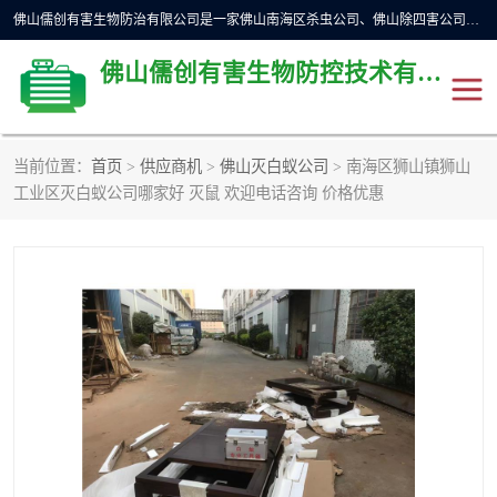
佛山儒创有害生物防治有限公司是一家佛山南海区杀虫公司、佛山除四害公司、佛山灭白蚁公司、佛山白蚁防治公司，让您远离虫害困扰。要问佛山白蚁防治哪家好？佛山儒创有害生物防治有限公司全佛山、广州，正规公司，上门勘查，可靠，售后有保障。
佛山儒创有害生物防控技术有限公司
当前位置：
首页
>
供应商机
>
佛山灭白蚁公司
> 南海区狮山镇狮山
除四害公司
佛山杀虫
工业区灭白蚁公司哪家好 灭鼠 欢迎电话咨询 价格优惠
消毒消杀
佛山白蚁防治公司
佛山灭白蚁公司
佛山杀虫公司
佛山除四害公司
灭鼠
灭蜱虫
消杀
灭苍蝇
灭跳蚤