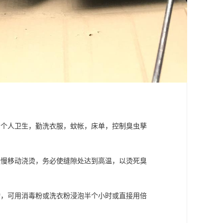
意个人卫生，勤洗衣服，蚊帐，床单，控制臭虫孳
缓慢移动浇烫，务必使缝隙处达到高温，以烫死臭
物，可用消毒粉或洗衣粉浸泡半个小时或直接用倍