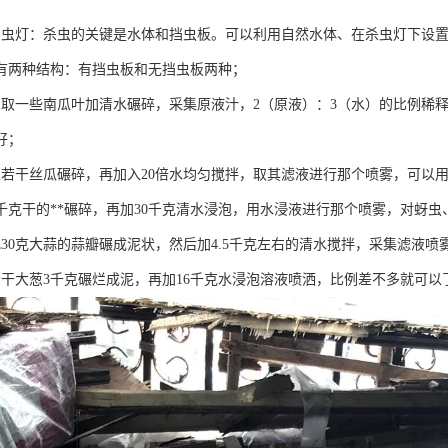
杀虫灯：杀虫的关键是水体和挡虫板。可以利用自然水体、在杀虫灯下设
有两种结构：有挡虫板和无挡虫板两种；
：取一些南瓜叶加清水碾碎，采集原液汁，2（原液）：3（水）的比例稀
好；
取若干丝瓜碾碎，再加入20倍水均匀搅拌，取其滤液进行那个喷雾，可以用
取2千克干的**碾碎，再加30千克清水浸泡，用水浸液进行那个喷雾，对蚜
把30克大蒜的蒜瓣碾成泥状，然后加4.5千克左右的清水搅拌，采集滤液
若干大葱3千克碾烂成泥，再加16千克水浸泡溶液喷洒，比例差不多就可