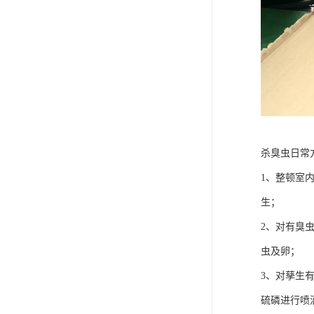
杀臭虫日常
1、整顿室
生；
2、对有臭
虫及卵；
3、对孳生
硫磷进行喷