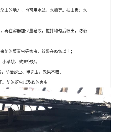
置杀虫的地方，也可用水盆，水桶等。挡虫板：水
释，再在容器加少量皂液，搅拌均匀后喷出，防治
来防治菜青虫等害虫，效果在95％以上；
虫、小菜蛾、效果很好。
喷雾，防治蚜虫、甲壳虫，效果不错；
以了。防治蚜虫以及软体害虫。