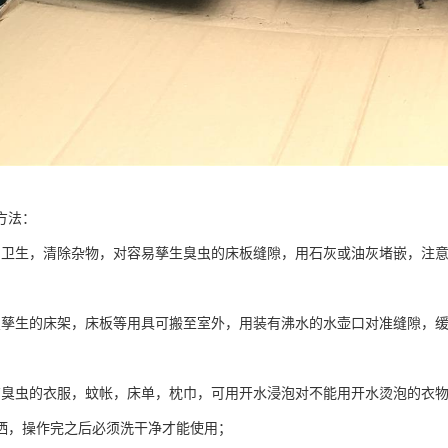
方法：
内卫生，清除杂物，对容易孳生臭虫的床板缝隙，用石灰或油灰堵嵌，注
虫孳生的床架，床板等用具可搬至室外，用装有沸水的水壶口对准缝隙，
有臭虫的衣服，蚊帐，床单，枕巾，可用开水浸泡对不能用开水烫泡的衣
洒，操作完之后必须洗干净才能使用；