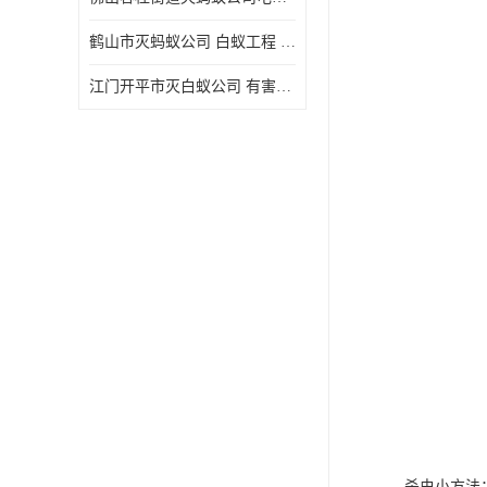
鹤山市灭蚂蚁公司 白蚁工程 欢迎电话咨询 价格优惠
江门开平市灭白蚁公司 有害生物防治 上门服务 确定方案
杀虫小方法