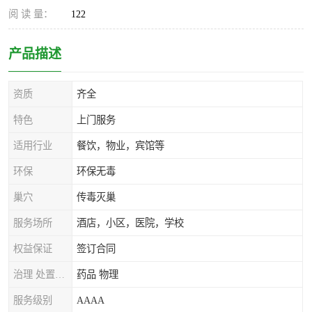
阅 读 量：
122
产品描述
资质
齐全
特色
上门服务
适用行业
餐饮，物业，宾馆等
环保
环保无毒
巢穴
传毒灭巢
服务场所
酒店，小区，医院，学校
权益保证
签订合同
治理 处置方式
药品 物理
服务级别
AAAA