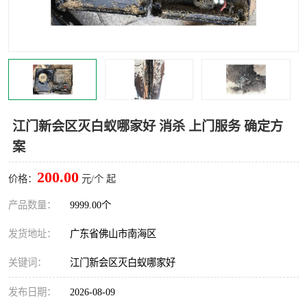
灭蚊虫
灭蟑螂
白蚁工程
果蝇防治
害虫防治
灭杀害虫
病媒生物防治
有害生物防治
江门新会区灭白蚁哪家好 消杀 上门服务 确定方
案
200.00
价格：
元/个 起
产品数量：
9999.00个
发货地址：
广东省佛山市南海区
关键词：
江门新会区灭白蚁哪家好
发布日期：
2026-08-09