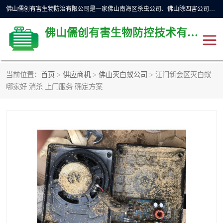
佛山儒创有害生物防治有限公司是一家佛山南海区杀虫公司、佛山除四害公司、佛山灭白蚁公司、佛山白蚁防治公司，让您远离虫害困扰。要问佛山白蚁防治哪家好？佛山儒创有害生物防治有限公司全佛山、广州，正规公司，上门勘查，可靠，售后有保障。
佛山儒创有害生物防控技术有限公司
当前位置：
首页
>
供应商机
>
佛山灭白蚁公司
> 江门新会区灭白蚁
除四害公司
佛山杀虫
哪家好 消杀 上门服务 确定方案
消毒消杀
佛山白蚁防治公司
佛山灭白蚁公司
佛山杀虫公司
佛山除四害公司
灭鼠
灭蜱虫
消杀
灭苍蝇
灭跳蚤