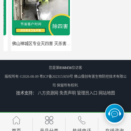
佛山禅城区专业灭四害 灭杀害虫 根据现场情况定制中害方案
佛山灭白蚁 害虫防治 可定期检查
您是第
8168456
位访客
版权所有 ©2026-08-09
粤ICP备2023153059号
佛山儒创有害生物防控技术有限公
司
保留所有权利.
技术支持：
八方资源网
免责声明
管理员入口
网站地图
高明区明城镇消毒价格 病媒生物防治 因地制宜地给出处理方案
南海区杀虫 病媒生物防治 节省客户时间
首页
产品分类
热线电话
在线咨询