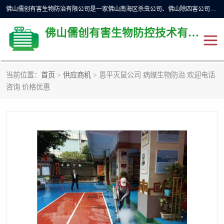
佛山儒创有害生物防治有限公司是一家佛山南海区杀虫公司、佛山除四害公司、佛山灭白蚁公司、佛山白蚁防治公司，让您远离虫害困扰。要问佛山白蚁防治哪家好？佛山儒创有害生物防治有限公司全佛山、广州，正规公司，上门勘查，可靠，售后有保障。
佛山儒创有害生物防控技术有限公司
当前位置：
首页
>
供应商机
> 恩平灭鼠公司 病媒生物防治 欢迎电话
除四害公司
佛山杀虫
咨询 价格优惠
消毒消杀
佛山白蚁防治公司
佛山灭白蚁公司
佛山杀虫公司
佛山除四害公司
灭鼠
灭蜱虫
消杀
灭苍蝇
灭跳蚤