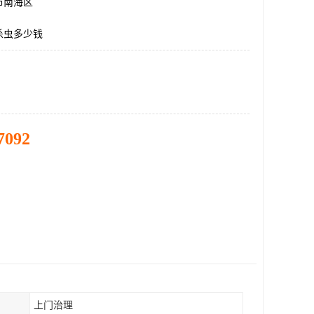
市南海区
杀虫多少钱
7092
上门治理