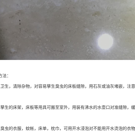
方法：
内卫生，清除杂物，对容易孳生臭虫的床板缝隙，用石灰或油灰堵嵌，注
虫孳生的床架，床板等用具可搬至室外，用装有沸水的水壶口对准缝隙，
有臭虫的衣服，蚊帐，床单，枕巾，可用开水浸泡对不能用开水烫泡的衣