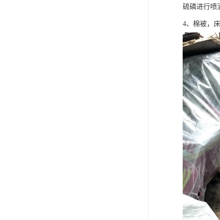
硫磷进行喷
4、棉被，