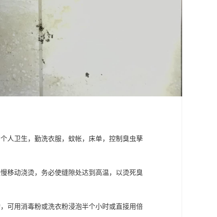
意个人卫生，勤洗衣服，蚊帐，床单，控制臭虫孳
缓慢移动浇烫，务必使缝隙处达到高温，以烫死臭
物，可用消毒粉或洗衣粉浸泡半个小时或直接用倍