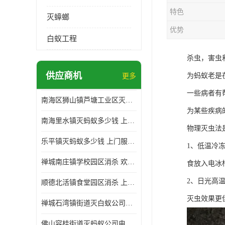
特色
灭蟑螂
优势
白蚁工程
杀虫，害虫
供应商机
为蚂蚁老是
更多
一些病者有
南海区狮山镇芦塘工业区灭白蚁多少钱 上门服务 确定方案
为某些疾病
南海里水镇灭蚂蚁多少钱 上门服务 确定方案
物理灭虫法
乐平镇灭蚂蚁多少钱 上门服务 确定方案
1、低温冷
禅城南庄镇学校园区消杀 欢迎电话咨询 价格优惠
食放入电冰
2、日光高
顺德北活镇食堂园区消杀 上门服务 确定方案
灭虫效果更
禅城石湾镇街道灭白蚁公司电话 病媒生物防治 上门服务 确定方案
佛山容桂街道灭蚂蚁公司电话 白蚁防治 上门服务 确定方案