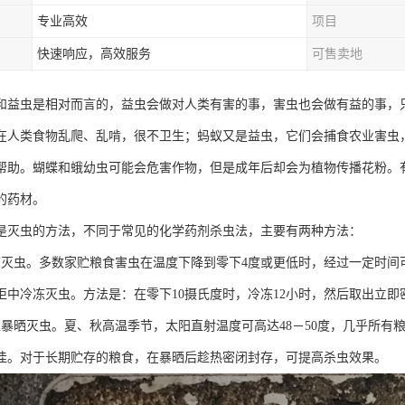
专业高效
项目
快速响应，高效服务
可售卖地
和益虫是相对而言的，益虫会做对人类有害的事，害虫也会做有益的事，
在人类食物乱爬、乱啃，很不卫生；蚂蚁又是益虫，它们会捕食农业害虫
帮助。蝴蝶和蛾幼虫可能会危害作物，但是成年后却会为植物传播花粉。
的药材。
是灭虫的方法，不同于常见的化学药剂杀虫法，主要有两种方法：
冻灭虫。多数家贮粮食害虫在温度下降到零下4度或更低时，经过一定时间
柜中冷冻灭虫。方法是：在零下10摄氏度时，冷冻12小时，然后取出立即
温暴晒灭虫。夏、秋高温季节，太阳直射温度可高达48－50度，几乎所有
佳。对于长期贮存的粮食，在暴晒后趁热密闭封存，可提高杀虫效果。