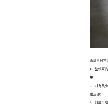
杀臭虫日常
1、整顿室
生；
2、对有臭
虫及卵；
3、对孳生