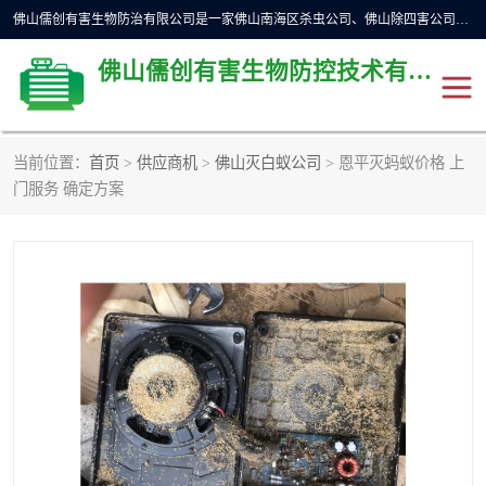
佛山儒创有害生物防治有限公司是一家佛山南海区杀虫公司、佛山除四害公司、佛山灭白蚁公司、佛山白蚁防治公司，让您远离虫害困扰。要问佛山白蚁防治哪家好？佛山儒创有害生物防治有限公司全佛山、广州，正规公司，上门勘查，可靠，售后有保障。
佛山儒创有害生物防控技术有限公司
当前位置：
首页
>
供应商机
>
佛山灭白蚁公司
> 恩平灭蚂蚁价格 上
除四害公司
佛山杀虫
门服务 确定方案
消毒消杀
佛山白蚁防治公司
佛山灭白蚁公司
佛山杀虫公司
佛山除四害公司
灭鼠
灭蜱虫
消杀
灭苍蝇
灭跳蚤