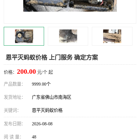
灭蚊虫
灭蟑螂
白蚁工程
果蝇防治
害虫防治
灭杀害虫
病媒生物防治
有害生物防治
恩平灭蚂蚁价格 上门服务 确定方案
200.00
价格：
元/个 起
产品数量：
9999.00个
发货地址：
广东省佛山市南海区
关键词：
恩平灭蚂蚁价格
发布日期：
2026-08-08
阅 读 量：
48