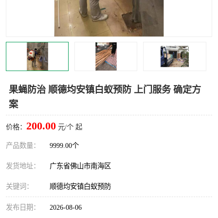
灭蚊虫
灭蟑螂
白蚁工程
果蝇防治
害虫防治
灭杀害虫
病媒生物防治
有害生物防治
果蝇防治 顺德均安镇白蚁预防 上门服务 确定方
案
200.00
价格：
元/个 起
产品数量：
9999.00个
发货地址：
广东省佛山市南海区
关键词：
顺德均安镇白蚁预防
发布日期：
2026-08-06