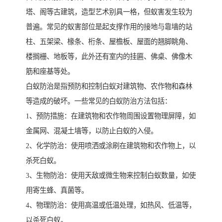
塔、阁等古建筑，造型艺术别具一格，但蚁害发生较为
普遍。常见的蚁害部位是起支撑作用的接地与靠墙的站
柱、五架梁、椽条、桁条、屋檐板、屋面的翘脚眺角、
楼搁栅、地板等，此外还有室内的挂匾、佛桌、佛像木
筋和座基等处。
白蚁防治是指预防和控制白蚁对建筑物、农作物和森林
等造成的破坏。一些常见的白蚁防治方法包括：
1、预防措施：在建筑物和农作物周围设置物理屏障，如
金属网、混凝土墙等，以防止白蚁的入侵。
2、化学防治：使用喷洒或涂刷在建筑物和农作物上，以
杀死白蚁。
3、生物防治：使用天敌或微生物来控制白蚁数量，如使
用寄生蜂、真菌等。
4、物理防治：使用高温或低温处理，如热风、低温等，
以杀死白蚁。