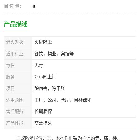
阅 读 量：
46
产品描述
消灭对象
灭鼠除虫
适用行业
餐饮，物业，宾馆等
毒性
无毒
服务
24小时上门
项目
除四害，除甲醛
适用范围
工厂，公司，仓库，园林绿化
售后服务
长期质保
产品性能
高效持久
白蚁防治报价方案，木构件框架为主体的寺、庙、楼、