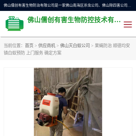
佛山儒创有害生物防治有限公司是一家佛山南海区杀虫公司、佛山除四害公司、佛山灭白蚁公司、佛山白蚁防治公司，让您远离虫害困扰。要问佛山白蚁防治哪家好？佛山儒创有害生物防治有限公司全佛山、广州，正规公司，上门勘查，可靠，售后有保障。
佛山儒创有害生物防控技术有限公司
当前位置：
首页
>
供应商机
>
佛山灭白蚁公司
> 果蝇防治 顺德均安
除四害公司
佛山杀虫
镇白蚁预防 上门服务 确定方案
消毒消杀
佛山白蚁防治公司
佛山灭白蚁公司
佛山杀虫公司
佛山除四害公司
灭鼠
灭蜱虫
消杀
灭苍蝇
灭跳蚤