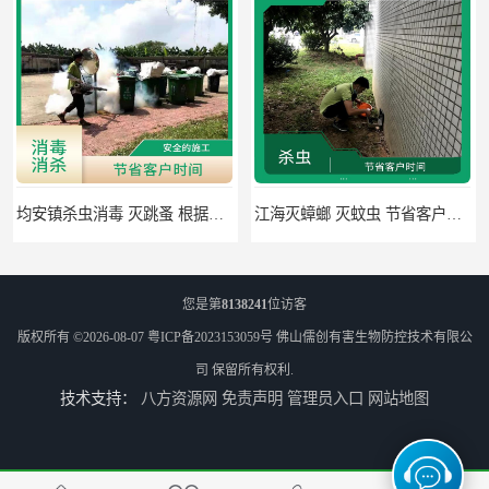
江海灭蟑螂 灭蚊虫 节省客户时间
佛山禅城区专业灭四害 灭杀害虫 根据现场情况定制中害方案
您是第
8138241
位访客
版权所有 ©2026-08-07
粤ICP备2023153059号
佛山儒创有害生物防控技术有限公
司
保留所有权利.
技术支持：
八方资源网
免责声明
管理员入口
网站地图
佛山灭白蚁 害虫防治 可定期检查
高明区明城镇消毒价格 病媒生物防治 因地制宜地给出处理方案