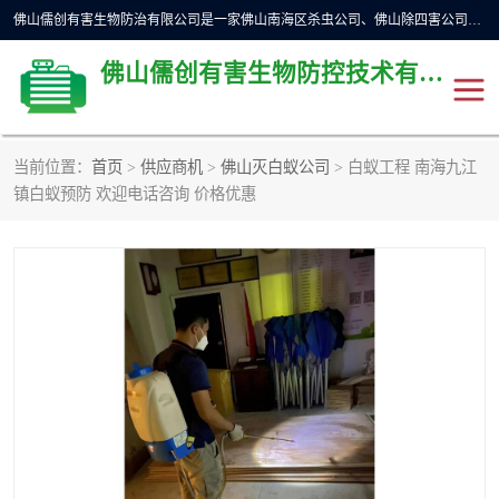
佛山儒创有害生物防治有限公司是一家佛山南海区杀虫公司、佛山除四害公司、佛山灭白蚁公司、佛山白蚁防治公司，让您远离虫害困扰。要问佛山白蚁防治哪家好？佛山儒创有害生物防治有限公司全佛山、广州，正规公司，上门勘查，可靠，售后有保障。
佛山儒创有害生物防控技术有限公司
当前位置：
首页
>
供应商机
>
佛山灭白蚁公司
> 白蚁工程 南海九江
除四害公司
佛山杀虫
镇白蚁预防 欢迎电话咨询 价格优惠
消毒消杀
佛山白蚁防治公司
佛山灭白蚁公司
佛山杀虫公司
佛山除四害公司
灭鼠
灭蜱虫
消杀
灭苍蝇
灭跳蚤