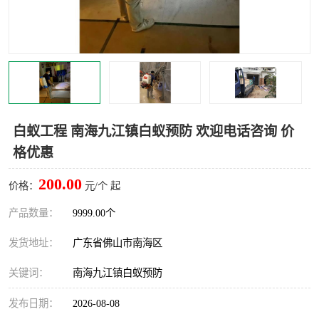
灭蚊虫
灭蟑螂
白蚁工程
果蝇防治
害虫防治
灭杀害虫
病媒生物防治
有害生物防治
白蚁工程 南海九江镇白蚁预防 欢迎电话咨询 价
格优惠
200.00
价格：
元/个 起
产品数量：
9999.00个
发货地址：
广东省佛山市南海区
关键词：
南海九江镇白蚁预防
发布日期：
2026-08-08