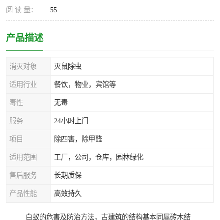
阅 读 量：
55
产品描述
消灭对象
灭鼠除虫
适用行业
餐饮，物业，宾馆等
毒性
无毒
服务
24小时上门
项目
除四害，除甲醛
适用范围
工厂，公司，仓库，园林绿化
售后服务
长期质保
产品性能
高效持久
白蚁的危害及防治方法，古建筑的结构基本同属砖木结