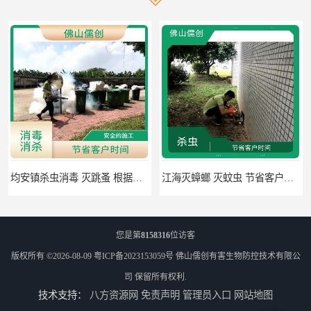
均安镇杀虫消毒 灭跳蚤 根据现场情况定制中害方案
江海灭蟑螂 灭蚊虫 节省客户时间
您是第
8158316
位访客
版权所有 ©2026-08-09
粤ICP备2023153059号
佛山儒创有害生物防控技术有限公
司
保留所有权利.
技术支持：
八方资源网
免责声明
管理员入口
网站地图