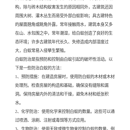
构，除与砖木结构蚁害发生的原因相同外，古建筑还因
周围大树、灌木丛生而易受外部白蚁影响；具古建特色
的屋面翘角或眺角外露，常年接触雨水，建筑本身又多
在山、水包围之中，常年潮湿，给白蚁创造了良好的生
态环境；许多古建筑年代长久、失修造成内部湿度过
大，白蚁常易入侵孳生繁殖。
白蚁防治是指预防和控制由白蚁引起的破坏性活动。以
下是一些防治白蚁的方法：
1、预防措施：在建造房屋时，使用防白蚁的木材或木材
处理剂。检查房屋的构造和基础，确保没有缝隙和漏
洞。保持房屋内外的清洁和干燥，避免木材和纸张积
水。
2、化学防治：使用化学来控制白蚁的数量。这些可以通
过喷洒、涂刷、注射或毒饵等方式应用。
3、生物防治：使用天敌或微生物来控制白蚁的数量。例