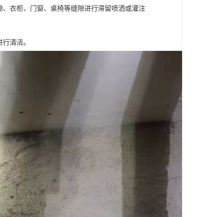
隙、衣柜、门窗、桌椅等缝隙进行滞留喷洒或灌注
进行清洁。