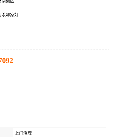
市南海区
消杀哪家好
7092
上门治理