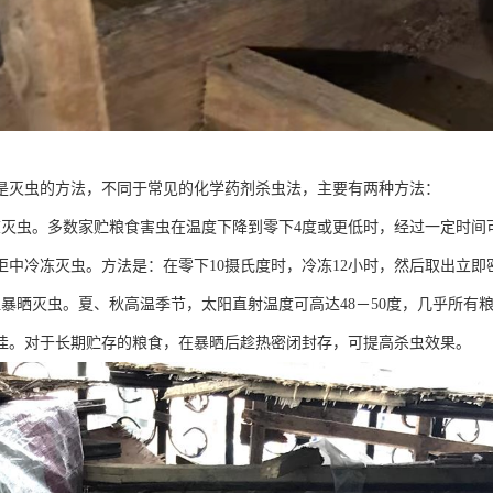
是灭虫的方法，不同于常见的化学药剂杀虫法，主要有两种方法：
冻灭虫。多数家贮粮食害虫在温度下降到零下4度或更低时，经过一定时间
柜中冷冻灭虫。方法是：在零下10摄氏度时，冷冻12小时，然后取出立即
温暴晒灭虫。夏、秋高温季节，太阳直射温度可高达48－50度，几乎所有
佳。对于长期贮存的粮食，在暴晒后趁热密闭封存，可提高杀虫效果。