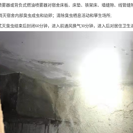
动喷雾器或背负式燃油喷雾器对宿舍床板、床垫、铁架床、墙缝隙、线管缝
消灭宿舍内部臭虫成虫和幼卵；清除臭虫栖息活动和孳生场所;
方式灭臭虫结束后封闭60分钟，进入前通风换气30分钟，进入后对居住卫生