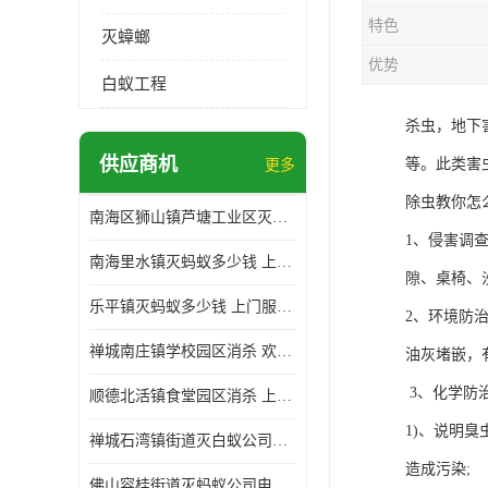
特色
灭蟑螂
优势
白蚁工程
杀虫，地下
供应商机
等。此类害
更多
除虫教你怎
南海区狮山镇芦塘工业区灭白蚁多少钱 上门服务 确定方案
1、侵害调
南海里水镇灭蚂蚁多少钱 上门服务 确定方案
隙、桌椅、
乐平镇灭蚂蚁多少钱 上门服务 确定方案
2、环境防
禅城南庄镇学校园区消杀 欢迎电话咨询 价格优惠
油灰堵嵌，
3、化学防
顺德北活镇食堂园区消杀 上门服务 确定方案
1)、说明
禅城石湾镇街道灭白蚁公司电话 病媒生物防治 上门服务 确定方案
造成污染;
佛山容桂街道灭蚂蚁公司电话 白蚁防治 上门服务 确定方案