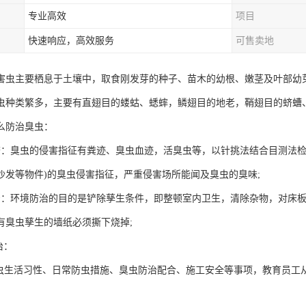
专业高效
项目
快速响应，高效服务
可售卖地
害虫主要栖息于土壤中，取食刚发芽的种子、苗木的幼根、嫩茎及叶部幼
虫种类繁多，主要有直翅目的蝼蛄、蟋蟀，鳞翅目的地老，鞘翅目的蛴螬
么防治臭虫：
查：臭虫的侵害指征有粪迹、臭虫血迹，活臭虫等，以针挑法结合目测法检
沙发等物件)的臭虫侵害指征，严重侵害场所能闻及臭虫的臭味;
治：环境防治的目的是铲除孳生条件，即整顿室内卫生，清除杂物，对床
有臭虫孳生的墙纸必须撕下烧掉;
治：
臭虫生活习性、日常防虫措施、臭虫防治配合、施工安全等事项，教育员工