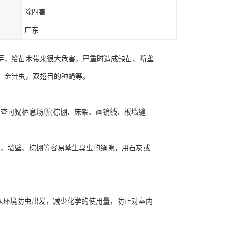
除四害
广东
芽，给苗木带来很大危害，严重时造成缺苗、断垄
、金针虫，双翅目的种蝇等。
查可疑栖息场所(棕棚、床架、画镜线、板墙缝
板、墙壁、棕棚等容易孳生臭虫的缝隙，用石灰或
从环境防虫出发，减少化学的使用量，防止对室内