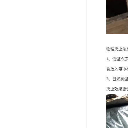
物理灭虫法
1、低温冷
食放入电冰
2、日光高
灭虫效果更