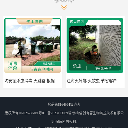
均安镇杀虫消毒 灭跳蚤 根据现场情况定制中害方案
江海灭蟑螂 灭蚊虫 节省客户时间
您是第
8164994
位访客
版权所有 ©2026-08-09
粤ICP备2023153059号
佛山儒创有害生物防控技术有限公
司
保留所有权利.