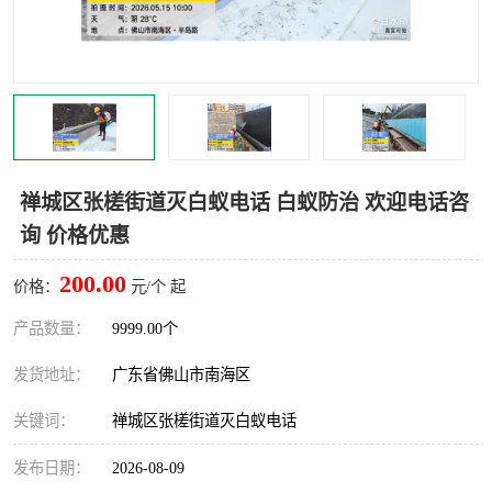
灭蚊虫
灭蟑螂
白蚁工程
果蝇防治
害虫防治
灭杀害虫
病媒生物防治
有害生物防治
禅城区张槎街道灭白蚁电话 白蚁防治 欢迎电话咨
询 价格优惠
200.00
价格：
元/个 起
产品数量：
9999.00个
发货地址：
广东省佛山市南海区
关键词：
禅城区张槎街道灭白蚁电话
发布日期：
2026-08-09