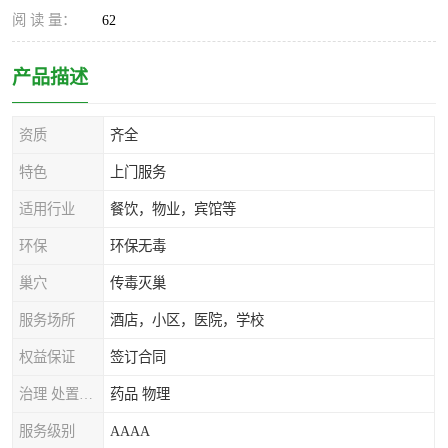
阅 读 量：
62
产品描述
资质
齐全
特色
上门服务
适用行业
餐饮，物业，宾馆等
环保
环保无毒
巢穴
传毒灭巢
服务场所
酒店，小区，医院，学校
权益保证
签订合同
治理 处置方式
药品 物理
服务级别
AAAA