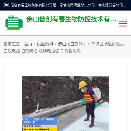
佛山儒创有害生物防治有限公司是一家佛山南海区杀虫公司、佛山除四害公司、佛山灭白蚁公司、佛山白蚁防治公司，让您远离虫害困扰。要问佛山白蚁防治哪家好？佛山儒创有害生物防治有限公司全佛山、广州，正规公司，上门勘查，可靠，售后有保障。
佛山儒创有害生物防控技术有限公司
当前位置：
首页
>
供应商机
>
佛山灭白蚁公司
> 禅城区张槎街道灭
除四害公司
佛山杀虫
白蚁电话 白蚁防治 欢迎电话咨询 价格优惠
消毒消杀
佛山白蚁防治公司
佛山灭白蚁公司
佛山杀虫公司
佛山除四害公司
灭鼠
灭蜱虫
消杀
灭苍蝇
灭跳蚤