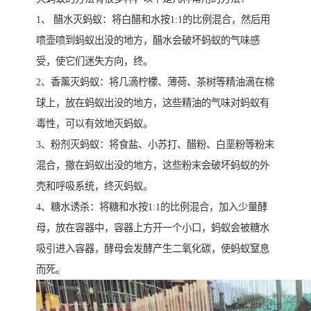
1、 醋水灭蚂蚁：将白醋和水按1:1的比例混合，然后用
喷壶喷到蚂蚁出没的地方，醋水会破坏蚂蚁的气味感
受，使它们迷失方向，终。
2、香薰灭蚂蚁：将几滴柠檬、薄荷、茶树等精油滴在棉
球上，放在蚂蚁出没的地方，这些精油的气味对蚂蚁有
毒性，可以有效地灭蚂蚁。
3、粉剂灭蚂蚁：将食盐、小苏打、醋粉、白垩粉等粉末
混合，撒在蚂蚁出没的地方，这些粉末会破坏蚂蚁的外
壳和呼吸系统，终灭蚂蚁。
4、糖水诱杀：将糖和水按1:1的比例混合，加入少量酵
母，放在容器中，容器上方开一个小口，蚂蚁会被糖水
吸引进入容器，酵母会发酵产生二氧化碳，使蚂蚁窒息
而死。