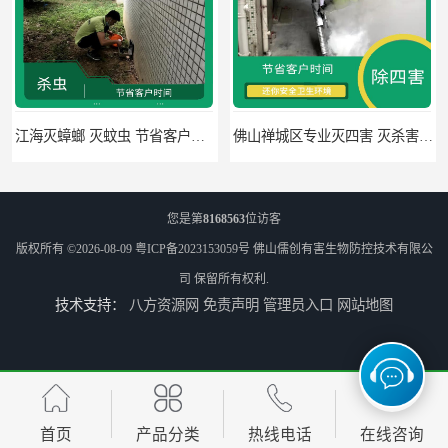
江海灭蟑螂 灭蚊虫 节省客户时间
佛山禅城区专业灭四害 灭杀害虫 根据现场情况定制中害方案
您是第
8168563
位访客
版权所有 ©2026-08-09
粤ICP备2023153059号
佛山儒创有害生物防控技术有限公
司
保留所有权利.
技术支持：
八方资源网
免责声明
管理员入口
网站地图
佛山灭白蚁 害虫防治 可定期检查
高明区明城镇消毒价格 病媒生物防治 因地制宜地给出处理方案
首页
产品分类
热线电话
在线咨询