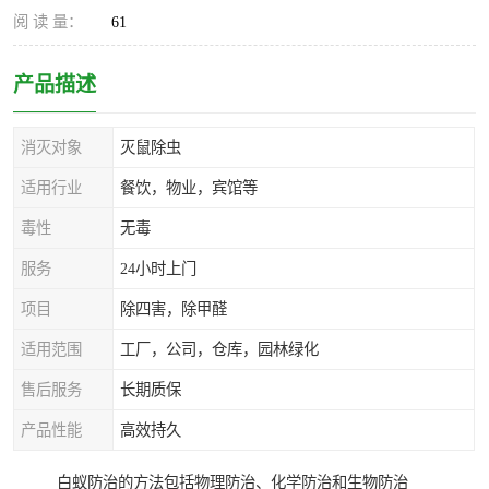
阅 读 量：
61
产品描述
消灭对象
灭鼠除虫
适用行业
餐饮，物业，宾馆等
毒性
无毒
服务
24小时上门
项目
除四害，除甲醛
适用范围
工厂，公司，仓库，园林绿化
售后服务
长期质保
产品性能
高效持久
白蚁防治的方法包括物理防治、化学防治和生物防治