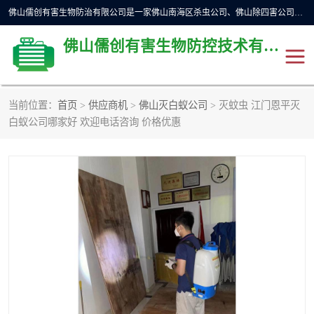
佛山儒创有害生物防治有限公司是一家佛山南海区杀虫公司、佛山除四害公司、佛山灭白蚁公司、佛山白蚁防治公司，让您远离虫害困扰。要问佛山白蚁防治哪家好？佛山儒创有害生物防治有限公司全佛山、广州，正规公司，上门勘查，可靠，售后有保障。
佛山儒创有害生物防控技术有限公司
当前位置：
首页
>
供应商机
>
佛山灭白蚁公司
> 灭蚊虫 江门恩平灭
除四害公司
佛山杀虫
白蚁公司哪家好 欢迎电话咨询 价格优惠
消毒消杀
佛山白蚁防治公司
佛山灭白蚁公司
佛山杀虫公司
佛山除四害公司
灭鼠
灭蜱虫
消杀
灭苍蝇
灭跳蚤