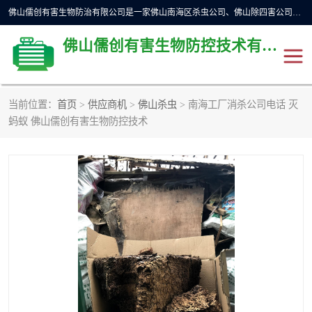
佛山儒创有害生物防治有限公司是一家佛山南海区杀虫公司、佛山除四害公司、佛山灭白蚁公司、佛山白蚁防治公司，让您远离虫害困扰。要问佛山白蚁防治哪家好？佛山儒创有害生物防治有限公司全佛山、广州，正规公司，上门勘查，可靠，售后有保障。
佛山儒创有害生物防控技术有限公司
当前位置：
首页
>
供应商机
>
佛山杀虫
> 南海工厂消杀公司电话 灭
除四害公司
佛山杀虫
蚂蚁 佛山儒创有害生物防控技术
消毒消杀
佛山白蚁防治公司
佛山灭白蚁公司
佛山杀虫公司
佛山除四害公司
灭鼠
灭蜱虫
消杀
灭苍蝇
灭跳蚤