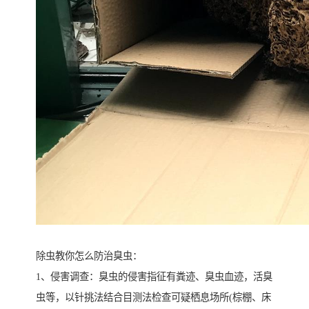
除虫教你怎么防治臭虫：
1、侵害调查：臭虫的侵害指征有粪迹、臭虫血迹，活臭
虫等，以针挑法结合目测法检查可疑栖息场所(棕棚、床