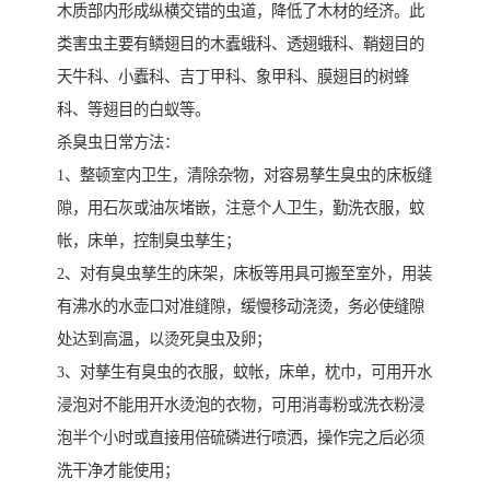
木质部内形成纵横交错的虫道，降低了木材的经济。此
类害虫主要有鳞翅目的木蠹蛾科、透翅蛾科、鞘翅目的
天牛科、小蠹科、吉丁甲科、象甲科、膜翅目的树蜂
科、等翅目的白蚁等。
杀臭虫日常方法：
1、整顿室内卫生，清除杂物，对容易孳生臭虫的床板缝
隙，用石灰或油灰堵嵌，注意个人卫生，勤洗衣服，蚊
帐，床单，控制臭虫孳生；
2、对有臭虫孳生的床架，床板等用具可搬至室外，用装
有沸水的水壶口对准缝隙，缓慢移动浇烫，务必使缝隙
处达到高温，以烫死臭虫及卵；
3、对孳生有臭虫的衣服，蚊帐，床单，枕巾，可用开水
浸泡对不能用开水烫泡的衣物，可用消毒粉或洗衣粉浸
泡半个小时或直接用倍硫磷进行喷洒，操作完之后必须
洗干净才能使用；