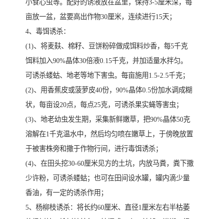
小食心虫等。配好的诱液放在盆里，保持3-5厘米深，每
亩放一盆，盆要高出作物30厘米，连续进行15天；
4、毒饵诱杀：
(1)、将麦麸、棉籽、豆饼粉碎做成饵料炒香，每5千克
饵料加入90%晶体30倍液0.15千克，并加适量水拌匀。
可诱杀蝼蛄、地老等地下害虫。每亩施用1.5-2.5千克；
(2)、用香蕉皮或菠萝皮40份，90%晶体0.5份加水调成糊
状，每亩设20点，每点25克，可诱杀果实蝇等害虫；
(3)、地老幼虫发生期，采集新鲜嫩草，把90%晶体50克
溶解在1千克温水中，然后均匀喷在嫩草上，于傍晚放置
于被害株旁和撒于作物行间，进行毒饵诱杀；
(4)、在田头挖30-60厘米见方的土坑，内放马粪，粪下撒
少许粉，可诱杀蝼蛄；也可在田间设水罐，罐内滴少量
香油，有一定的诱杀作用；
5、杨柳枝诱杀：将长约60厘米、直径1厘米左右半枯萎