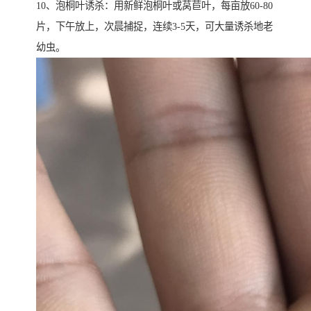
10、泡桐叶诱杀：用新鲜泡桐叶或莴苣叶，每亩放60-80
片，下午放上，次晨捕捉，连续3-5天，可大量诱杀地老
幼虫。