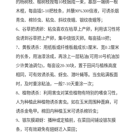
的杨树枝、榆树枝按每10枝捆成一束，基部一端绑一根
木棍，每亩插5-10把枝条，并蘸90%300倍液，可诱杀烟
青虫、棉铃虫、粘虫、斜纹夜蛾、银纹夜蛾等；
6、谷草把诱卵：粘虫喜欢在枯草上产卵，利用该习性将
虫诱到谷草把上产卵，集中烧毁灭卵。每亩插10把；
7、黄板诱杀：用纸板或纤维板裁成长1厘米、宽0.2厘米
的长条，用油漆涂成，再涂上一层粘油(可用10号机油加
少许黄油调匀)，每亩设20-30块，置于田间与植株高度
相同，可有效诱杀虱、蚜虫、潜叶蝇等。当虫粘满板面
时，及时重涂粘油，一般7-10天重涂一次；
8、植物诱杀：利用害虫对某些植物有特别的嗜食习性，
人为种植此种植物诱杀害虫。如在玉米周围种蓖麻，可
诱杀金龟甲。棉田内种植玉米可诱杀棉铃虫；
9、银灰膜避蚜：播种或定植前，在菜田间铺设银灰膜
条，可有效避免有翅蚜迁入菜田；