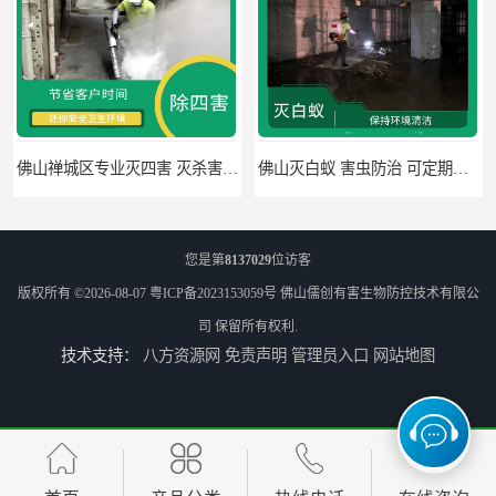
佛山禅城区专业灭四害 灭杀害虫 根据现场情况定制中害方案
佛山灭白蚁 害虫防治 可定期检查
您是第
8137029
位访客
版权所有 ©2026-08-07
粤ICP备2023153059号
佛山儒创有害生物防控技术有限公
司
保留所有权利.
技术支持：
八方资源网
免责声明
管理员入口
网站地图
高明区明城镇消毒价格 病媒生物防治 因地制宜地给出处理方案
南海区杀虫 病媒生物防治 节省客户时间