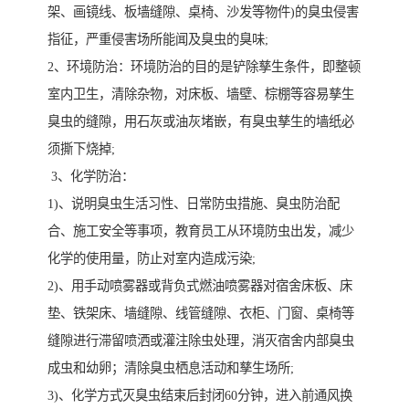
架、画镜线、板墙缝隙、桌椅、沙发等物件)的臭虫侵害
指征，严重侵害场所能闻及臭虫的臭味;
2、环境防治：环境防治的目的是铲除孳生条件，即整顿
室内卫生，清除杂物，对床板、墙壁、棕棚等容易孳生
臭虫的缝隙，用石灰或油灰堵嵌，有臭虫孳生的墙纸必
须撕下烧掉;
3、化学防治：
1)、说明臭虫生活习性、日常防虫措施、臭虫防治配
合、施工安全等事项，教育员工从环境防虫出发，减少
化学的使用量，防止对室内造成污染;
2)、用手动喷雾器或背负式燃油喷雾器对宿舍床板、床
垫、铁架床、墙缝隙、线管缝隙、衣柜、门窗、桌椅等
缝隙进行滞留喷洒或灌注除虫处理，消灭宿舍内部臭虫
成虫和幼卵；清除臭虫栖息活动和孳生场所;
3)、化学方式灭臭虫结束后封闭60分钟，进入前通风换