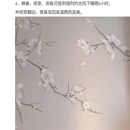
4、棉被，床垫，床板可放到强烈的太阳下曝晒4小时，
并经常翻动，使臭虫因高温晒而逃离。