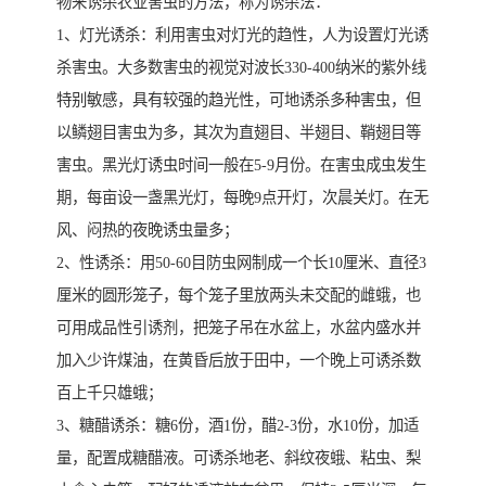
物来诱杀农业害虫的方法，称为诱杀法：
1、灯光诱杀：利用害虫对灯光的趋性，人为设置灯光诱
杀害虫。大多数害虫的视觉对波长330-400纳米的紫外线
特别敏感，具有较强的趋光性，可地诱杀多种害虫，但
以鳞翅目害虫为多，其次为直翅目、半翅目、鞘翅目等
害虫。黑光灯诱虫时间一般在5-9月份。在害虫成虫发生
期，每亩设一盏黑光灯，每晚9点开灯，次晨关灯。在无
风、闷热的夜晚诱虫量多；
2、性诱杀：用50-60目防虫网制成一个长10厘米、直径3
厘米的圆形笼子，每个笼子里放两头未交配的雌蛾，也
可用成品性引诱剂，把笼子吊在水盆上，水盆内盛水并
加入少许煤油，在黄昏后放于田中，一个晚上可诱杀数
百上千只雄蛾；
3、糖醋诱杀：糖6份，酒1份，醋2-3份，水10份，加适
量，配置成糖醋液。可诱杀地老、斜纹夜蛾、粘虫、梨