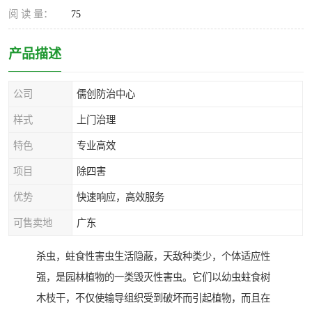
阅 读 量：
75
产品描述
公司
儒创防治中心
样式
上门治理
特色
专业高效
项目
除四害
优势
快速响应，高效服务
可售卖地
广东
杀虫，蛀食性害虫生活隐蔽，天敌种类少，个体适应性
强，是园林植物的一类毁灭性害虫。它们以幼虫蛀食树
木枝干，不仅使输导组织受到破坏而引起植物，而且在