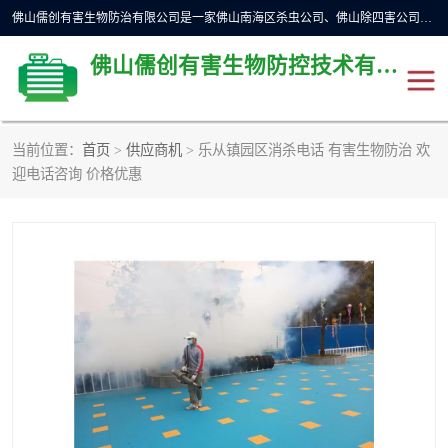
佛山儒创有害生物防治有限公司是一家佛山南海区杀虫公司、佛山除四害公司、佛山灭白蚁公司、佛山白蚁防治公司，让您远离虫害困扰。要问佛山白蚁防治哪家好？佛山儒创有害生物防治有限公司全佛山、广州，正规公司，上门勘查，可靠，售后有保障。
佛山儒创有害生物防控技术有限公司
当前位置：
首页
>
供应商机
> 乐从镇园区消杀电话 有害生物防治 欢
除四害公司
佛山杀虫
迎电话咨询 价格优惠
消毒消杀
佛山白蚁防治公司
佛山灭白蚁公司
佛山杀虫公司
佛山除四害公司
灭鼠
灭蜱虫
消杀
灭苍蝇
灭跳蚤