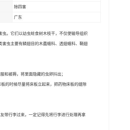
除四害
广东
害虫。它们以幼虫蛀食树木枝干，不仅使输导组织
类害虫主要有鳞翅目的木蠹蛾科、透翅蛾科、鞘翅
衣服和被褥，将里面隐藏的虫卵抖出；
洒床板的时候尽量将床板立起来，把药物床板的缝隙
朋友带行李过来，一定记得先将行李进行处理再拿