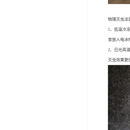
物理灭虫法
1、低温冷
食放入电冰
2、日光高
灭虫效果更