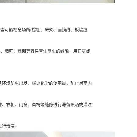
查可疑栖息场所(棕棚、床架、画镜线、板墙缝
板、墙壁、棕棚等容易孳生臭虫的缝隙，用石灰或
从环境防虫出发，减少化学的使用量，防止对室内
隙、衣柜、门窗、桌椅等缝隙进行滞留喷洒或灌注
进行清洁。