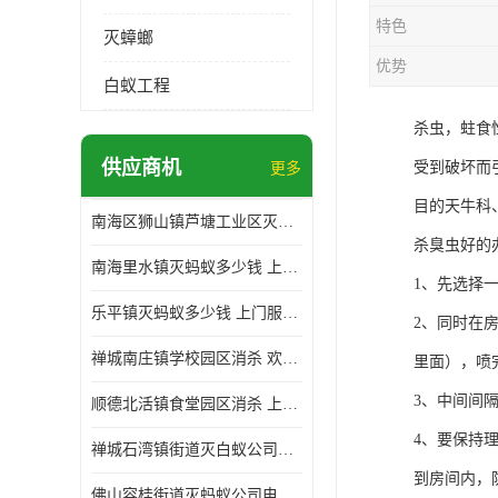
特色
灭蟑螂
优势
白蚁工程
杀虫，蛀食
供应商机
受到破坏而
更多
目的天牛科
南海区狮山镇芦塘工业区灭白蚁多少钱 上门服务 确定方案
杀臭虫好的
南海里水镇灭蚂蚁多少钱 上门服务 确定方案
1、先选择
乐平镇灭蚂蚁多少钱 上门服务 确定方案
2、同时在
禅城南庄镇学校园区消杀 欢迎电话咨询 价格优惠
里面），喷
3、中间间隔
顺德北活镇食堂园区消杀 上门服务 确定方案
4、要保持
禅城石湾镇街道灭白蚁公司电话 病媒生物防治 上门服务 确定方案
到房间内，
佛山容桂街道灭蚂蚁公司电话 白蚁防治 上门服务 确定方案