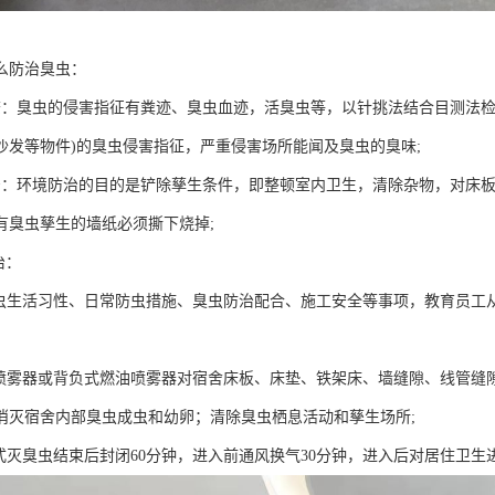
么防治臭虫：
查：臭虫的侵害指征有粪迹、臭虫血迹，活臭虫等，以针挑法结合目测法检
沙发等物件)的臭虫侵害指征，严重侵害场所能闻及臭虫的臭味;
治：环境防治的目的是铲除孳生条件，即整顿室内卫生，清除杂物，对床
有臭虫孳生的墙纸必须撕下烧掉;
治：
臭虫生活习性、日常防虫措施、臭虫防治配合、施工安全等事项，教育员工
动喷雾器或背负式燃油喷雾器对宿舍床板、床垫、铁架床、墙缝隙、线管缝
消灭宿舍内部臭虫成虫和幼卵；清除臭虫栖息活动和孳生场所;
方式灭臭虫结束后封闭60分钟，进入前通风换气30分钟，进入后对居住卫生