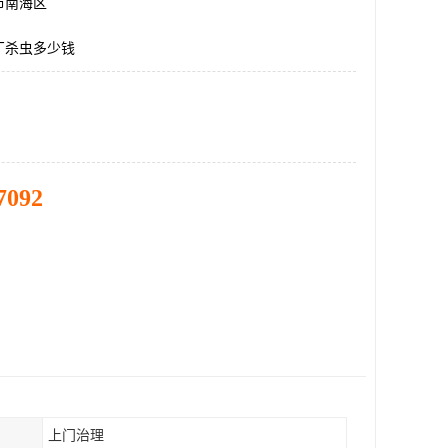
市南海区
厂杀虫多少钱
7092
上门治理