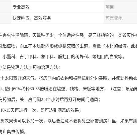
专业高效
项目
快速响应，高效服务
可售卖地
性害虫生活隐蔽，天敌种类少，个体适应性强，是园林植物的一类毁灭性
引起植物，而且在木质部内形成纵横交错的虫道，降低了木材的经济。此
、小蠹科、吉丁甲科、象甲科、膜翅目的树蜂科、等翅目的白蚁等。
办法是物理方法加药物治理方法：
一个太阳较好的天气，将房间内的衣物和被褥拿到外边暴晒，并使劲抖动
房间使用60%稀释30-35倍喷洒在墙壁、线槽、床板等地方，（注意：喷
完药物后，关上房门闷2-3个小时后再打开房间门通风；
10-15天再进行一次，即可达到满意的效果；
理想效果也可以多加一次，以后要注意不要将臭虫卵带到房间里，如果有
防止臭虫传播。