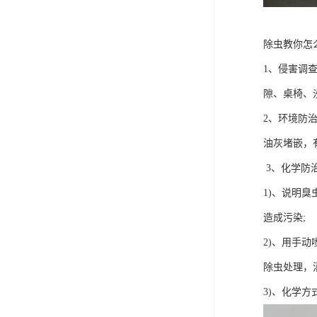
除虫教你怎
1、侵害调
隙、桌椅、
2、环境防
油灰堵嵌，
3、化学防
1)、说明
造成污染;
2)、用手
除虫处理，
3)、化学