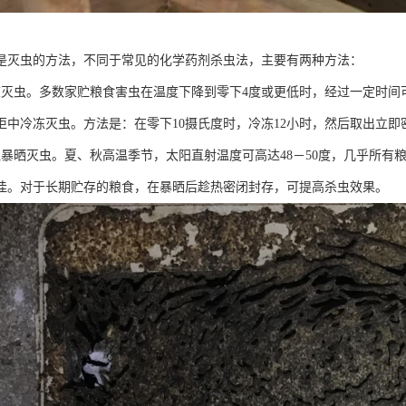
是灭虫的方法，不同于常见的化学药剂杀虫法，主要有两种方法：
冻灭虫。多数家贮粮食害虫在温度下降到零下4度或更低时，经过一定时间
柜中冷冻灭虫。方法是：在零下10摄氏度时，冷冻12小时，然后取出立即
温暴晒灭虫。夏、秋高温季节，太阳直射温度可高达48－50度，几乎所有
佳。对于长期贮存的粮食，在暴晒后趁热密闭封存，可提高杀虫效果。