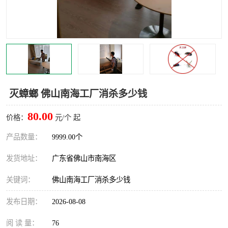
灭蚊虫
灭蟑螂
白蚁工程
果蝇防治
害虫防治
灭杀害虫
病媒生物防治
有害生物防治
灭蟑螂 佛山南海工厂消杀多少钱
80.00
价格：
元/个 起
产品数量：
9999.00个
发货地址：
广东省佛山市南海区
关键词：
佛山南海工厂消杀多少钱
发布日期：
2026-08-08
阅 读 量：
76