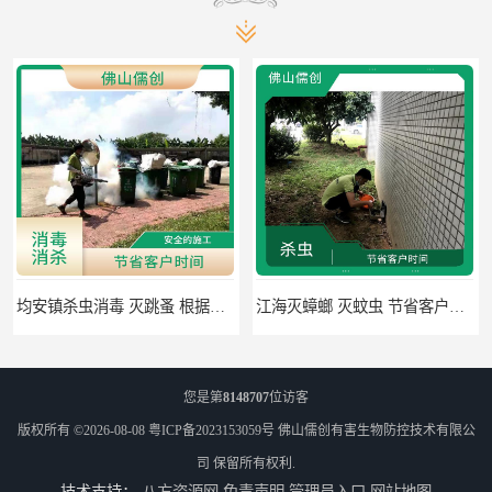
江海灭蟑螂 灭蚊虫 节省客户时间
佛山禅城区专业灭四害 灭杀害虫 根据现场情况定制中害方案
您是第
8148707
位访客
版权所有 ©2026-08-08
粤ICP备2023153059号
佛山儒创有害生物防控技术有限公
司
保留所有权利.
技术支持：
八方资源网
免责声明
管理员入口
网站地图