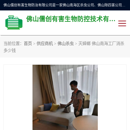
佛山儒创有害生物防治有限公司是一家佛山南海区杀虫公司、佛山除四害公司、佛山灭白蚁公司、佛山白蚁防治公司，让您远离虫害困扰。要问佛山白蚁防治哪家好？佛山儒创有害生物防治有限公司全佛山、广州，正规公司，上门勘查，可靠，售后有保障。
佛山儒创有害生物防控技术有限公司
当前位置：
首页
>
供应商机
>
佛山杀虫
> 灭蟑螂 佛山南海工厂消杀
除四害公司
佛山杀虫
多少钱
消毒消杀
佛山白蚁防治公司
佛山灭白蚁公司
佛山杀虫公司
佛山除四害公司
灭鼠
灭蜱虫
消杀
灭苍蝇
灭跳蚤