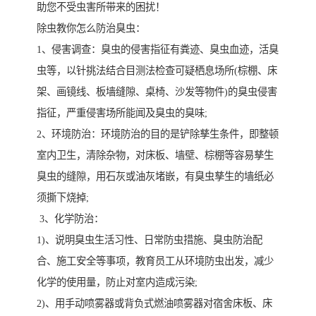
助您不受虫害所带来的困扰！
除虫教你怎么防治臭虫：
1、侵害调查：臭虫的侵害指征有粪迹、臭虫血迹，活臭
虫等，以针挑法结合目测法检查可疑栖息场所(棕棚、床
架、画镜线、板墙缝隙、桌椅、沙发等物件)的臭虫侵害
指征，严重侵害场所能闻及臭虫的臭味;
2、环境防治：环境防治的目的是铲除孳生条件，即整顿
室内卫生，清除杂物，对床板、墙壁、棕棚等容易孳生
臭虫的缝隙，用石灰或油灰堵嵌，有臭虫孳生的墙纸必
须撕下烧掉;
3、化学防治：
1)、说明臭虫生活习性、日常防虫措施、臭虫防治配
合、施工安全等事项，教育员工从环境防虫出发，减少
化学的使用量，防止对室内造成污染;
2)、用手动喷雾器或背负式燃油喷雾器对宿舍床板、床