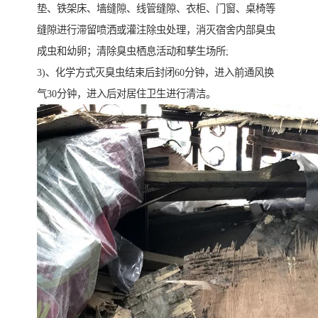
垫、铁架床、墙缝隙、线管缝隙、衣柜、门窗、桌椅等
缝隙进行滞留喷洒或灌注除虫处理，消灭宿舍内部臭虫
成虫和幼卵；清除臭虫栖息活动和孳生场所;
3)、化学方式灭臭虫结束后封闭60分钟，进入前通风换
气30分钟，进入后对居住卫生进行清洁。