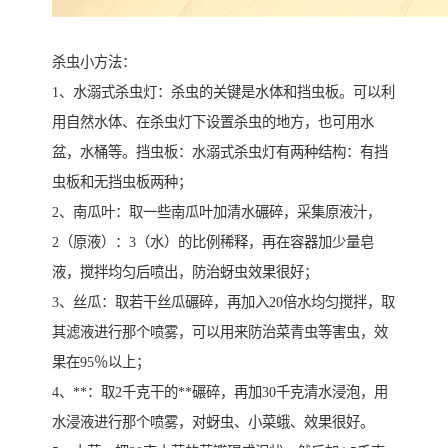
杀虫小方法：
1、水溺式杀虫灯：杀虫的关键是水体和挡虫板。可以利
用自然水体、在杀虫灯下设置杀虫的地方，也可用水
盆，水桶等。挡虫板：水溺式杀虫灯有两种结构：有挡
虫板和无挡虫板两种；
2、南瓜叶：取一些南瓜叶加清水碾碎，采集原液汁，
2（原液）：3（水）的比例稀释，再在容器加少量皂
液，搅拌均匀后喷出，防治蚜虫效果很好；
3、丝瓜：取若干丝瓜碾碎，再加入20倍水均匀搅拌，取
其滤液进行那个喷雾，可以用来防治菜青虫等害虫，效
果在95％以上；
4、**：取2千克干的**碾碎，再加30千克清水浸泡，用
水浸液进行那个喷雾，对蚜虫、小菜蛾、效果很好。