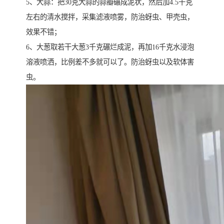
5、大蒜：把30克大蒜的蒜瓣碾成泥状，然后加4.5千克
左右的清水搅拌，采集滤液喷雾，防治蚜虫、甲壳虫，
效果不错；
6、大葱取若干大葱3千克碾烂成泥，再加16千克水浸泡
溶液喷洒，比例差不多就可以了。防治蚜虫以及软体害
虫。