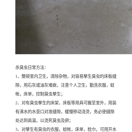
杀臭虫日常方法：
1、整顿室内卫生，清除杂物，对容易孳生臭虫的床板缝
隙，用石灰或油灰堵嵌，注意个人卫生，勤洗衣服，蚊
帐，床单，控制臭虫孳生；
2、对有臭虫孳生的床架，床板等用具可搬至室外，用装
有沸水的水壶口对准缝隙，缓慢移动浇烫，务必使缝隙
处达到高温，以烫死臭虫及卵；
3、对孳生有臭虫的衣服，蚊帐，床单，枕巾，可用开水