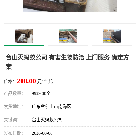
灭蚊虫
灭蟑螂
白蚁工程
果蝇防治
害虫防治
灭杀害虫
病媒生物防治
有害生物防治
台山灭蚂蚁公司 有害生物防治 上门服务 确定方
案
200.00
价格：
元/个 起
产品数量：
9999.00个
发货地址：
广东省佛山市南海区
关键词：
台山灭蚂蚁公司
发布日期：
2026-08-06