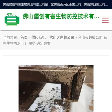
佛山儒创有害生物防治有限公司是一家佛山南海区杀虫公司、佛山除四害公司、佛山灭白蚁公司、佛山白蚁防治公司，让您远离虫害困扰。要问佛山白蚁防治哪家好？佛山儒创有害生物防治有限公司全佛山、广州，正规公司，上门勘查，可靠，售后有保障。
佛山儒创有害生物防控技术有限公司
当前位置：
首页
>
供应商机
>
佛山灭白蚁公司
> 台山灭蚂蚁公司 有
除四害公司
佛山杀虫
害生物防治 上门服务 确定方案
消毒消杀
佛山白蚁防治公司
佛山灭白蚁公司
佛山杀虫公司
佛山除四害公司
灭鼠
灭蜱虫
消杀
灭苍蝇
灭跳蚤