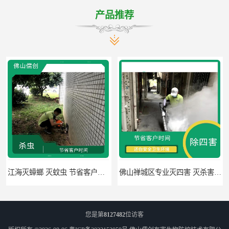
产品推荐
江海灭蟑螂 灭蚊虫 节省客户时间
佛山禅城区专业灭四害 灭杀害虫 根据现场情况定制中害方案
您是第
8127482
位访客