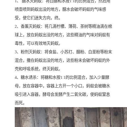
1、 醋水灭蚂蚁：将白醋和水按1:1的比例混合，然后用
喷壶喷到蚂蚁出没的地方，醋水会破坏蚂蚁的气味感
受，使它们迷失方向，终。
2、香薰灭蚂蚁：将几滴柠檬、薄荷、茶树等精油滴在棉
球上，放在蚂蚁出没的地方，这些精油的气味对蚂蚁有
毒性，可以有效地灭蚂蚁。
3、粉剂灭蚂蚁：将食盐、小苏打、醋粉、白垩粉等粉末
混合，撒在蚂蚁出没的地方，这些粉末会破坏蚂蚁的外
壳和呼吸系统，终灭蚂蚁。
4、糖水诱杀：将糖和水按1:1的比例混合，加入少量酵
母，放在容器中，容器上方开一个小口，蚂蚁会被糖水
吸引进入容器，酵母会发酵产生二氧化碳，使蚂蚁窒息
而死。