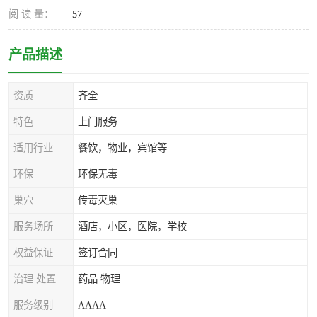
阅 读 量：
57
产品描述
资质
齐全
特色
上门服务
适用行业
餐饮，物业，宾馆等
环保
环保无毒
巢穴
传毒灭巢
服务场所
酒店，小区，医院，学校
权益保证
签订合同
治理 处置方式
药品 物理
服务级别
AAAA