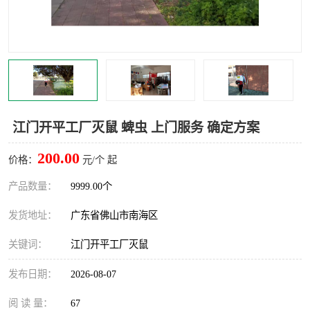
灭蚊虫
灭蟑螂
白蚁工程
果蝇防治
害虫防治
灭杀害虫
病媒生物防治
有害生物防治
江门开平工厂灭鼠 蜱虫 上门服务 确定方案
200.00
价格：
元/个 起
产品数量：
9999.00个
发货地址：
广东省佛山市南海区
关键词：
江门开平工厂灭鼠
发布日期：
2026-08-07
阅 读 量：
67