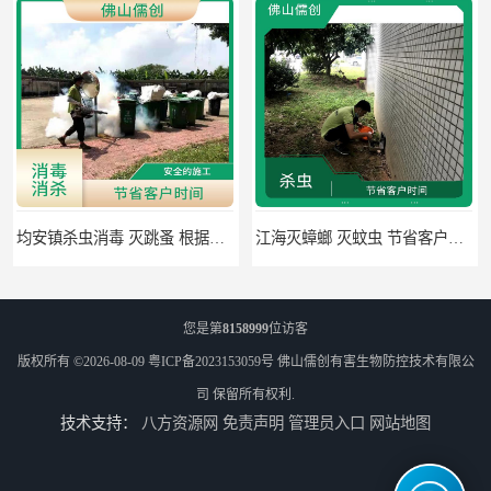
均安镇杀虫消毒 灭跳蚤 根据现场情况定制中害方案
江海灭蟑螂 灭蚊虫 节省客户时间
您是第
8158999
位访客
版权所有 ©2026-08-09
粤ICP备2023153059号
佛山儒创有害生物防控技术有限公
司
保留所有权利.
技术支持：
八方资源网
免责声明
管理员入口
网站地图