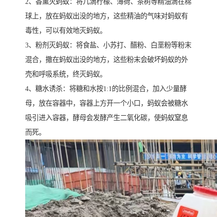
2、香薰灭蚂蚁：将几滴柠檬、薄荷、茶树等精油滴在棉
球上，放在蚂蚁出没的地方，这些精油的气味对蚂蚁有
毒性，可以有效地灭蚂蚁。
3、粉剂灭蚂蚁：将食盐、小苏打、醋粉、白垩粉等粉末
混合，撒在蚂蚁出没的地方，这些粉末会破坏蚂蚁的外
壳和呼吸系统，终灭蚂蚁。
4、糖水诱杀：将糖和水按1:1的比例混合，加入少量酵
母，放在容器中，容器上方开一个小口，蚂蚁会被糖水
吸引进入容器，酵母会发酵产生二氧化碳，使蚂蚁窒息
而死。