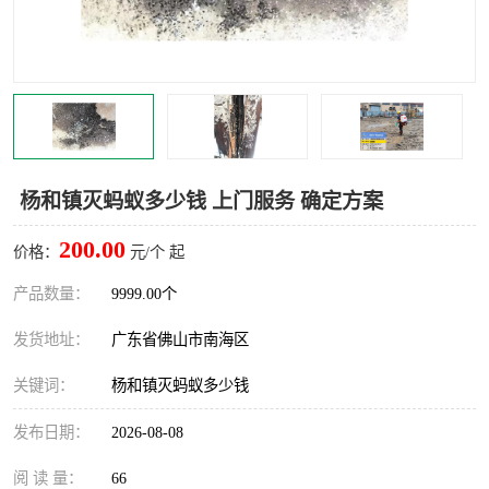
灭蚊虫
灭蟑螂
白蚁工程
果蝇防治
害虫防治
灭杀害虫
病媒生物防治
有害生物防治
杨和镇灭蚂蚁多少钱 上门服务 确定方案
200.00
价格：
元/个 起
产品数量：
9999.00个
发货地址：
广东省佛山市南海区
关键词：
杨和镇灭蚂蚁多少钱
发布日期：
2026-08-08
阅 读 量：
66