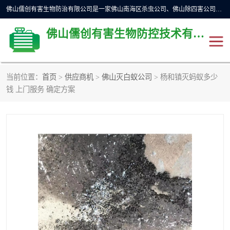
佛山儒创有害生物防治有限公司是一家佛山南海区杀虫公司、佛山除四害公司、佛山灭白蚁公司、佛山白蚁防治公司，让您远离虫害困扰。要问佛山白蚁防治哪家好？佛山儒创有害生物防治有限公司全佛山、广州，正规公司，上门勘查，可靠，售后有保障。
佛山儒创有害生物防控技术有限公司
当前位置：
首页
>
供应商机
>
佛山灭白蚁公司
> 杨和镇灭蚂蚁多少
除四害公司
佛山杀虫
钱 上门服务 确定方案
消毒消杀
佛山白蚁防治公司
佛山灭白蚁公司
佛山杀虫公司
佛山除四害公司
灭鼠
灭蜱虫
消杀
灭苍蝇
灭跳蚤