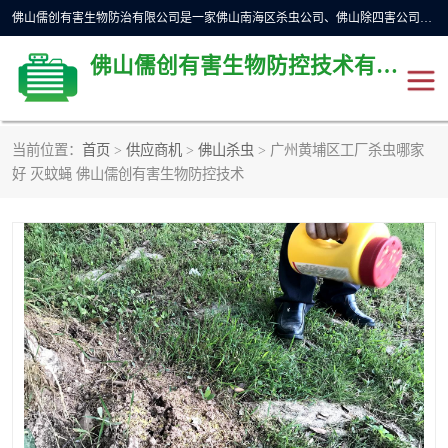
佛山儒创有害生物防治有限公司是一家佛山南海区杀虫公司、佛山除四害公司、佛山灭白蚁公司、佛山白蚁防治公司，让您远离虫害困扰。要问佛山白蚁防治哪家好？佛山儒创有害生物防治有限公司全佛山、广州，正规公司，上门勘查，可靠，售后有保障。
佛山儒创有害生物防控技术有限公司
当前位置：
首页
>
供应商机
>
佛山杀虫
> 广州黄埔区工厂杀虫哪家
除四害公司
佛山杀虫
好 灭蚊蝇 佛山儒创有害生物防控技术
消毒消杀
佛山白蚁防治公司
佛山灭白蚁公司
佛山杀虫公司
佛山除四害公司
灭鼠
灭蜱虫
消杀
灭苍蝇
灭跳蚤