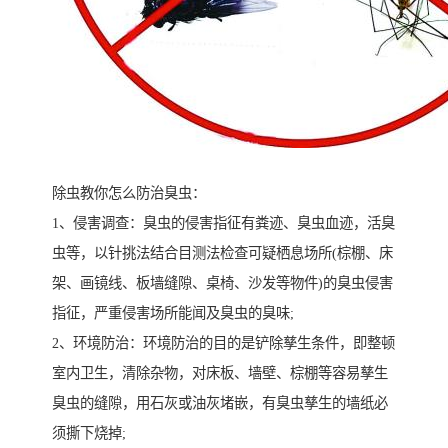
除虫教你怎么防治臭虫：
1、侵害调查：臭虫的侵害指征有粪迹、臭虫血迹，活臭
虫等，以针挑法结合目测法检查可疑栖息场所(棕棚、床
架、画镜线、板墙缝隙、桌椅、沙发等物件)的臭虫侵害
指征，严重侵害场所能闻及臭虫的臭味;
2、环境防治：环境防治的目的是铲除孳生条件，即整顿
室内卫生，清除杂物，对床板、墙壁、棕棚等容易孳生
臭虫的缝隙，用石灰或油灰堵嵌，有臭虫孳生的墙纸必
须撕下烧掉;