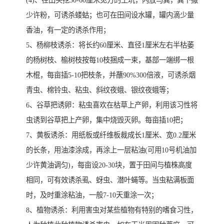
(4)、在田头挖30-60厘米见方的土坑，内放马粪，粪下撒
少许粉，可诱杀蝼蛄；也可在田间设水罐，罐内滴少量
香油，有一定的诱杀作用；
5、杨柳枝诱杀：将长约60厘米、直径1厘米左右半枯萎
的杨树枝、榆树枝按每10枝捆成一束，基部一端绑一根
木棍，每亩插5-10把枝条，并蘸90%300倍液，可诱杀烟
青虫、棉铃虫、粘虫、斜纹夜蛾、银纹夜蛾等；
6、谷草把诱卵：粘虫喜欢在枯草上产卵，利用该习性将
虫诱到谷草把上产卵，集中烧毁灭卵。每亩插10把；
7、黄板诱杀：用纸板或纤维板裁成长1厘米、宽0.2厘米
的长条，用油漆涂成，再涂上一层粘油(可用10号机油加
少许黄油调匀)，每亩设20-30块，置于田间与植株高度
相同，可有效诱杀虱、蚜虫、潜叶蝇等。当虫粘满板面
时，及时重涂粘油，一般7-10天重涂一次；
8、植物诱杀：利用害虫对某些植物有特别的嗜食习性，