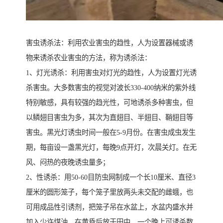
害虫诱杀法：利用农业害虫的趋性，人为设置器械或诱
物来诱杀农业害虫的方法，称为诱杀法：
1、灯光诱杀：利用害虫对灯光的趋性，人为设置灯光诱
杀害虫。大多数害虫的视觉对波长330-400纳米的紫外线
特别敏感，具有较强的趋光性，可地诱杀多种害虫，但
以鳞翅目害虫为多，其次为直翅目、半翅目、鞘翅目等
害虫。黑光灯诱虫时间一般在5-9月份。在害虫成虫发生
期，每亩设一盏黑光灯，每晚9点开灯，次晨关灯。在无
风、闷热的夜晚诱虫量多；
2、性诱杀：用50-60目防虫网制成一个长10厘米、直径3
厘米的圆形笼子，每个笼子里放两头未交配的雌蛾，也
可用成品性引诱剂，把笼子吊在水盆上，水盆内盛水并
加入少许煤油，在黄昏后放于田中，一个晚上可诱杀数