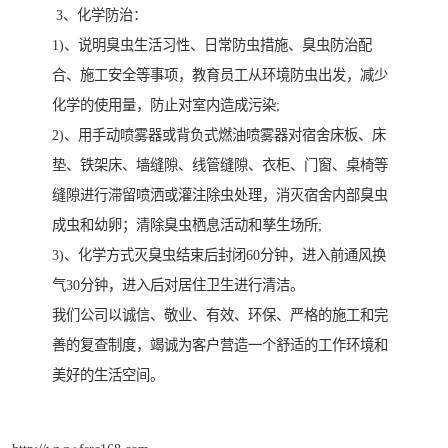
3、化学防治：
1)、说明臭虫生活习性、日常防虫措施、臭虫防治配
合、施工安全等事项，教育员工从环境防虫出发，减少
化学的使用量，防止对室内造成污染;
2)、用手动喷雾器或背负式燃油喷雾器对宿舍床板、床
垫、铁架床、墙缝隙、线管缝隙、衣柜、门窗、桌椅等
缝隙进行滞留喷洒或灌注除虫处理，消灭宿舍内部臭虫
成虫和幼卵；清除臭虫栖息活动和孳生场所;
3)、化学方式灭臭虫结束后封闭60分钟，进入前通风换
气30分钟，进入后对居住卫生进行清洁。
我们公司以诚信、敬业、有效、环保、严格的施工和完
善的复查制度，竭诚为客户营造一个舒适的工作环境和
美好的生活空间。