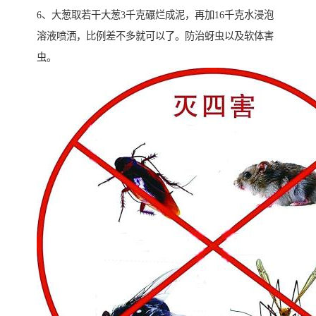
6、大葱取若干大葱3千克碾烂成泥，再加16千克水浸泡
溶液喷洒，比例差不多就可以了。防治蚜虫以及软体害
虫。