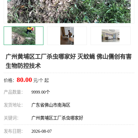
灭蚊虫
灭蟑螂
白蚁工程
果蝇防治
害虫防治
灭杀害虫
病媒生物防治
有害生物防治
广州黄埔区工厂杀虫哪家好 灭蚊蝇 佛山儒创有害
生物防控技术
80.00
价格：
元/个 起
产品数量：
9999.00个
发货地址：
广东省佛山市南海区
关键词：
广州黄埔区工厂杀虫哪家好
发布日期：
2026-08-07