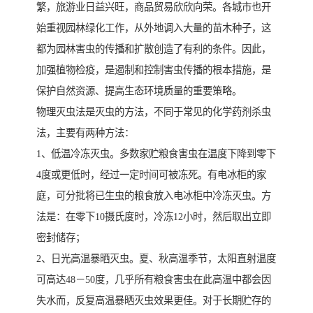
繁，旅游业日益兴旺，商品贸易欣欣向荣。各城市也开
始重视园林绿化工作，从外地调入大量的苗木种子，这
都为园林害虫的传播和扩散创造了有利的条件。因此，
加强植物检疫，是遏制和控制害虫传播的根本措施，是
保护自然资源、提高生态环境质量的重要策略。
物理灭虫法是灭虫的方法，不同于常见的化学药剂杀虫
法，主要有两种方法：
1、低温冷冻灭虫。多数家贮粮食害虫在温度下降到零下
4度或更低时，经过一定时间可被冻死。有电冰柜的家
庭，可分批将已生虫的粮食放入电冰柜中冷冻灭虫。方
法是：在零下10摄氏度时，冷冻12小时，然后取出立即
密封储存；
2、日光高温暴晒灭虫。夏、秋高温季节，太阳直射温度
可高达48－50度，几乎所有粮食害虫在此高温中都会因
失水而，反复高温暴晒灭虫效果更佳。对于长期贮存的