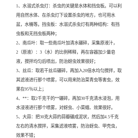
1、水溺式杀虫灯：杀虫的关键是水体和挡虫板。可以利
用自然水体、在杀虫灯下设置杀虫的地方，也可用水
盆，水桶等。挡虫板：水溺式杀虫灯有两种结构：有挡
虫板和无挡虫板两种；
2、南瓜叶：取一些南瓜叶加清水碾碎，采集原液汁，
2（原液）：3（水）的比例稀释，再在容器加少量皂
液，搅拌均匀后喷出，防治蚜虫效果很好；
3、丝瓜：取若干丝瓜碾碎，再加入20倍水均匀搅拌，取
其滤液进行那个喷雾，可以用来防治菜青虫等害虫，效
果在95％以上；
4、**：取2千克干的**碾碎，再加30千克清水浸泡，用
水浸液进行那个喷雾，对蚜虫、小菜蛾、效果很好。
5、大蒜：把30克大蒜的蒜瓣碾成泥状，然后加4.5千克
左右的清水搅拌，采集滤液喷雾，防治蚜虫、甲壳虫，
效果不错；