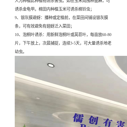
人为种植此种植物诱杀害虫。如在玉米周围种蓖麻，可
诱杀金龟甲。棉田内种植玉米可诱杀棉铃虫；
9、银灰膜避蚜：播种或定植前，在菜田间铺设银灰膜
条，可有效避免有翅蚜迁入菜田；
10、泡桐叶诱杀：用新鲜泡桐叶或莴苣叶，每亩放60-80
片，下午放上，次晨捕捉，连续3-5天，可大量诱杀地老
幼虫。