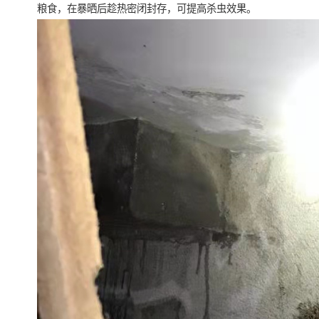
粮食，在暴晒后趁热密闭封存，可提高杀虫效果。