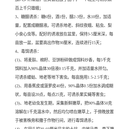
百上千只雄蛾；
3、糖醋诱杀：糖6份，酒1份，醋2-3份，水10份，加适
量，配置成糖醋液。可诱杀地老、斜纹夜蛾、粘虫、梨
小食心虫等。配好的诱液放在盆里，保持3-5厘米深，每
亩放一盆，盆要高出作物30厘米，连续进行15天；
4、毒饵诱杀：
(1)、将麦麸、棉籽、豆饼粉碎做成饵料炒香，每5千克
饵料加入90%晶体30倍液0.15千克，并加适量水拌匀。
可诱杀蝼蛄、地老等地下害虫。每亩施用1.5-2.5千克；
(2)、用香蕉皮或菠萝皮40份，90%晶体0.5份加水调成糊
状，每亩设20点，每点25克，可诱杀果实蝇等害虫；
(3)、地老幼虫发生期，采集新鲜嫩草，把90%晶体50克
溶解在1千克温水中，然后均匀喷在嫩草上，于傍晚放置
于被害株旁和撒于作物行间，进行毒饵诱杀；