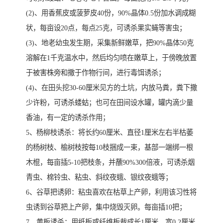
(2)、用香蕉皮或菠萝皮40份，90%晶体0.5份加水调成糊
状，每亩设20点，每点25克，可诱杀果实蝇等害虫；
(3)、地老幼虫发生期，采集新鲜嫩草，把90%晶体50克
溶解在1千克温水中，然后均匀喷在嫩草上，于傍晚放置
于被害株旁和撒于作物行间，进行毒饵诱杀；
(4)、在田头挖30-60厘米见方的土坑，内放马粪，粪下撒
少许粉，可诱杀蝼蛄；也可在田间设水罐，罐内滴少量
香油，有一定的诱杀作用；
5、杨柳枝诱杀：将长约60厘米、直径1厘米左右半枯萎
的杨树枝、榆树枝按每10枝捆成一束，基部一端绑一根
木棍，每亩插5-10把枝条，并蘸90%300倍液，可诱杀烟
青虫、棉铃虫、粘虫、斜纹夜蛾、银纹夜蛾等；
6、谷草把诱卵：粘虫喜欢在枯草上产卵，利用该习性将
虫诱到谷草把上产卵，集中烧毁灭卵。每亩插10把；
7、黄板诱杀：用纸板或纤维板裁成长1厘米、宽0.2厘米