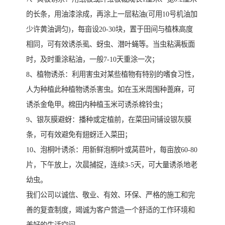
的长条，用油漆涂成，再涂上一层粘油(可用10号机油加
少许黄油调匀)，每亩设20-30块，置于田间与植株高度
相同，可有效诱杀虱、蚜虫、潜叶蝇等。当虫粘满板面
时，及时重涂粘油，一般7-10天重涂一次；
8、植物诱杀：利用害虫对某些植物有特别的嗜食习性，
人为种植此种植物诱杀害虫。如在玉米周围种蓖麻，可
诱杀金龟甲。棉田内种植玉米可诱杀棉铃虫；
9、银灰膜避蚜：播种或定植前，在菜田间铺设银灰膜
条，可有效避免有翅蚜迁入菜田；
10、泡桐叶诱杀：用新鲜泡桐叶或莴苣叶，每亩放60-80
片，下午放上，次晨捕捉，连续3-5天，可大量诱杀地老
幼虫。
我们公司以诚信、敬业、有效、环保、严格的施工和完
善的复查制度，竭诚为客户营造一个舒适的工作环境和