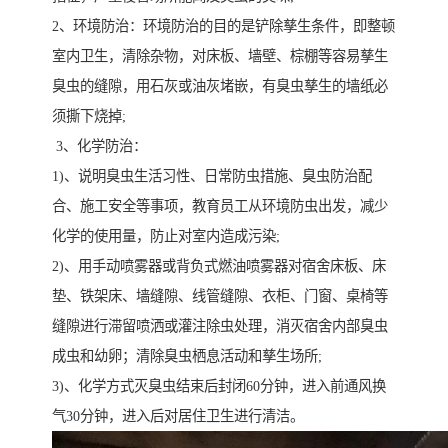
2、环境防治：环境防治的目的是铲除孳生条件，即整顿
室内卫生，清除杂物，对床板、墙壁、棕棚等容易孳生
臭虫的缝隙，用石灰或油灰堵嵌，有臭虫孳生的墙纸必
须撕下烧掉;
3、化学防治：
1)、说明臭虫生活习性、日常防虫措施、臭虫防治配
合、施工安全等事项，教育员工从环境防虫出发，减少
化学的使用量，防止对室内造成污染;
2)、用手动喷雾器或背负式燃油喷雾器对宿舍床板、床
垫、铁架床、墙缝隙、线管缝隙、衣柜、门窗、桌椅等
缝隙进行滞留喷洒或灌注除虫处理，消灭宿舍内部臭虫
成虫和幼卵；清除臭虫栖息活动和孳生场所;
3)、化学方式灭臭虫结束后封闭60分钟，进入前通风换
气30分钟，进入后对居住卫生进行清洁。