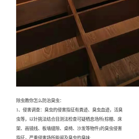
除虫教你怎么防治臭虫：
1、侵害调查：臭虫的侵害指征有粪迹、臭虫血迹，活臭
虫等，以针挑法结合目测法检查可疑栖息场所(棕棚、床
架、画镜线、板墙缝隙、桌椅、沙发等物件)的臭虫侵害
指征，严重侵害场所能闻及臭虫的臭味;