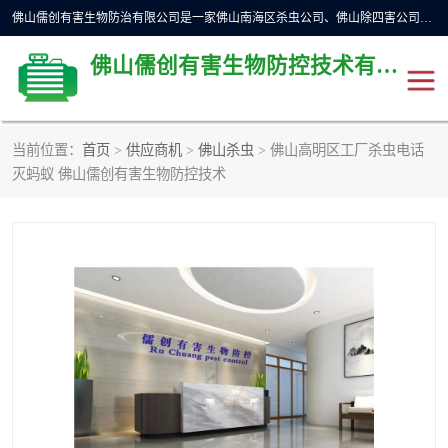
佛山儒创有害生物防治有限公司是一家佛山南海区杀虫公司、佛山除四害公司、佛山灭白蚁公司、佛山白蚁防治公司，让您远离虫害困扰。要问佛山白蚁防治哪家好？佛山儒创有害生物防治有限公司全佛山、广州，正规公司，上门勘查，可靠，售后有保障。
佛山儒创有害生物防控技术有限公司
当前位置：
首页
>
供应商机
>
佛山杀虫
> 佛山高明区工厂杀虫电话
除四害公司
佛山杀虫
灭蚂蚁 佛山儒创有害生物防控技术
消毒消杀
佛山白蚁防治公司
佛山灭白蚁公司
佛山杀虫公司
佛山除四害公司
灭鼠
灭蜱虫
消杀
灭苍蝇
灭跳蚤