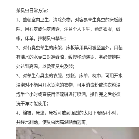
杀臭虫日常方法：
1、整顿室内卫生，清除杂物，对容易孳生臭虫的床板缝
隙，用石灰或油灰堵嵌，注意个人卫生，勤洗衣服，蚊
帐，床单，控制臭虫孳生；
2、对有臭虫孳生的床架，床板等用具可搬至室外，用装
有沸水的水壶口对准缝隙，缓慢移动浇烫，务必使缝隙
处达到高温，以烫死臭虫及卵；
3、对孳生有臭虫的衣服，蚊帐，床单，枕巾，可用开水
浸泡对不能用开水烫泡的衣物，可用消毒粉或洗衣粉浸
泡半个小时或直接用倍硫磷进行喷洒，操作完之后必须
洗干净才能使用；
4、棉被，床垫，床板可放到强烈的太阳下曝晒4小时，
并经常翻动，使臭虫因高温晒而逃离。