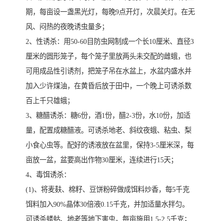
期，每亩设一盏黑光灯，每晚9点开灯，次晨关灯。在无
风、闷热的夜晚诱虫量多；
2、性诱杀：用50-60目防虫网制成一个长10厘米、直径3
厘米的圆形笼子，每个笼子里放两头未交配的雌蛾，也
可用成品性引诱剂，把笼子吊在水盆上，水盆内盛水并
加入少许煤油，在黄昏后放于田中，一个晚上可诱杀数
百上千只雄蛾；
3、糖醋诱杀：糖6份，酒1份，醋2-3份，水10份，加适
量，配置成糖醋液。可诱杀地老、斜纹夜蛾、粘虫、梨
小食心虫等。配好的诱液放在盆里，保持3-5厘米深，每
亩放一盆，盆要高出作物30厘米，连续进行15天；
4、毒饵诱杀：
(1)、将麦麸、棉籽、豆饼粉碎做成饵料炒香，每5千克
饵料加入90%晶体30倍液0.15千克，并加适量水拌匀。
可诱杀蝼蛄、地老等地下害虫。每亩施用1.5-2.5千克；