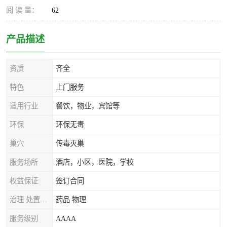
阅 读 量：
62
产品描述
资质
齐全
特色
上门服务
适用行业
餐饮，物业，宾馆等
环保
环保无毒
巢穴
传毒灭巢
服务场所
酒店，小区，医院，学校
权益保证
签订合同
治理 处置方式
药品 物理
服务级别
AAAA