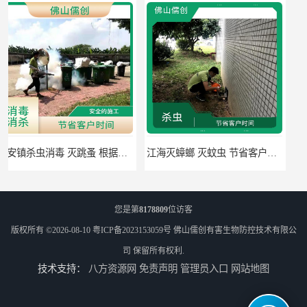
江海灭蟑螂 灭蚊虫 节省客户时间
佛山禅城区专业灭四害 灭杀害虫 根据现场情况定制中害方案
您是第
8178809
位访客
版权所有 ©2026-08-10
粤ICP备2023153059号
佛山儒创有害生物防控技术有限公
司
保留所有权利.
技术支持：
八方资源网
免责声明
管理员入口
网站地图