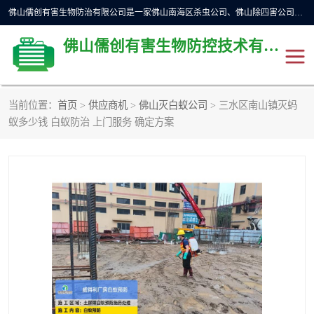
佛山儒创有害生物防治有限公司是一家佛山南海区杀虫公司、佛山除四害公司、佛山灭白蚁公司、佛山白蚁防治公司，让您远离虫害困扰。要问佛山白蚁防治哪家好？佛山儒创有害生物防治有限公司全佛山、广州，正规公司，上门勘查，可靠，售后有保障。
佛山儒创有害生物防控技术有限公司
当前位置：
首页
>
供应商机
>
佛山灭白蚁公司
> 三水区南山镇灭蚂
除四害公司
佛山杀虫
蚁多少钱 白蚁防治 上门服务 确定方案
消毒消杀
佛山白蚁防治公司
佛山灭白蚁公司
佛山杀虫公司
佛山除四害公司
灭鼠
灭蜱虫
消杀
灭苍蝇
灭跳蚤