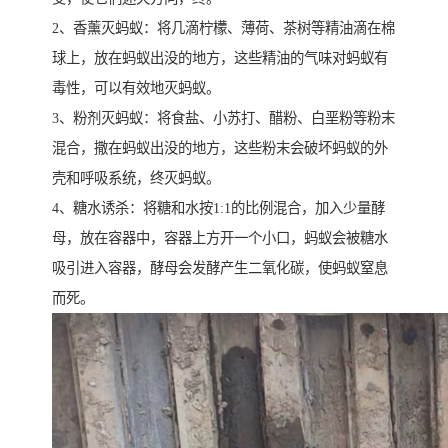
2、香薰灭蚂蚁：将几滴柠檬、薄荷、茶树等精油滴在棉
球上，放在蚂蚁出没的地方，这些精油的气味对蚂蚁有
毒性，可以有效地灭蚂蚁。
3、粉剂灭蚂蚁：将食盐、小苏打、醋粉、白垩粉等粉末
混合，撒在蚂蚁出没的地方，这些粉末会破坏蚂蚁的外
壳和呼吸系统，终灭蚂蚁。
4、糖水诱杀：将糖和水按1:1的比例混合，加入少量酵
母，放在容器中，容器上方开一个小口，蚂蚁会被糖水
吸引进入容器，酵母会发酵产生二氧化碳，使蚂蚁窒息
而死。