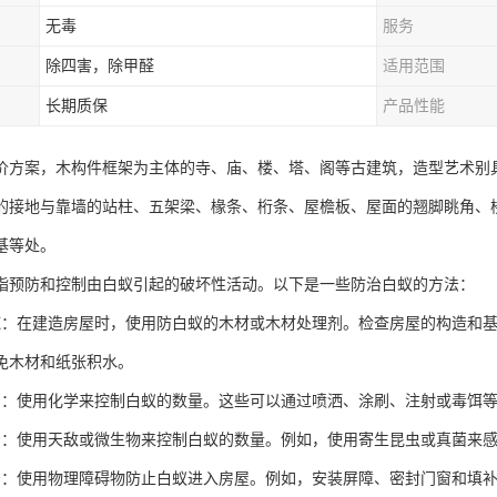
无毒
服务
除四害，除甲醛
适用范围
长期质保
产品性能
价方案，木构件框架为主体的寺、庙、楼、塔、阁等古建筑，造型艺术别
的接地与靠墙的站柱、五架梁、椽条、桁条、屋檐板、屋面的翘脚眺角、
基等处。
指预防和控制由白蚁引起的破坏性活动。以下是一些防治白蚁的方法：
施：在建造房屋时，使用防白蚁的木材或木材处理剂。检查房屋的构造和
免木材和纸张积水。
治：使用化学来控制白蚁的数量。这些可以通过喷洒、涂刷、注射或毒饵
治：使用天敌或微生物来控制白蚁的数量。例如，使用寄生昆虫或真菌来
治：使用物理障碍物防止白蚁进入房屋。例如，安装屏障、密封门窗和填