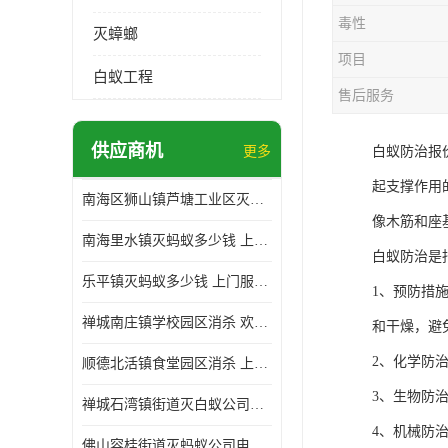
毒性
灭蟑螂
项目
白蚁工程
售后服务
供应商机
更多
白蚁防治报
起支撑作用
南海区狮山镇芦塘工业区灭白蚁多少钱 上门服务 确定方案
像木筋和座
南海里水镇灭蚂蚁多少钱 上门服务 确定方案
白蚁防治是
乐平镇灭蚂蚁多少钱 上门服务 确定方案
1、预防措
禅城南庄镇学校园区消杀 欢迎电话咨询 价格优惠
和干燥，避
2、化学防
顺德北活镇食堂园区消杀 上门服务 确定方案
3、生物防
禅城石湾镇街道灭白蚁公司电话 病媒生物防治 上门服务 确定方案
4、机械防
佛山容桂街道灭蚂蚁公司电话 白蚁防治 上门服务 确定方案