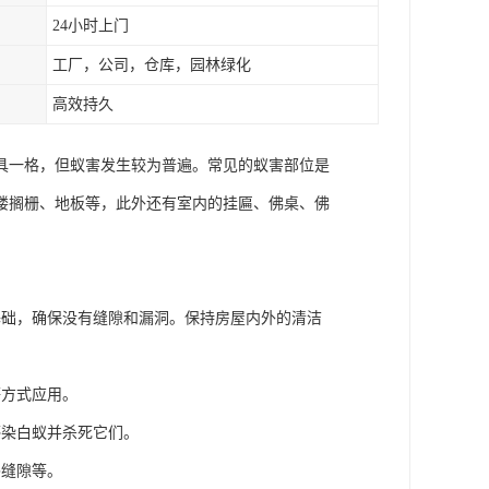
24小时上门
工厂，公司，仓库，园林绿化
高效持久
具一格，但蚁害发生较为普遍。常见的蚁害部位是
楼搁栅、地板等，此外还有室内的挂匾、佛桌、佛
基础，确保没有缝隙和漏洞。保持房屋内外的清洁
等方式应用。
感染白蚁并杀死它们。
补缝隙等。