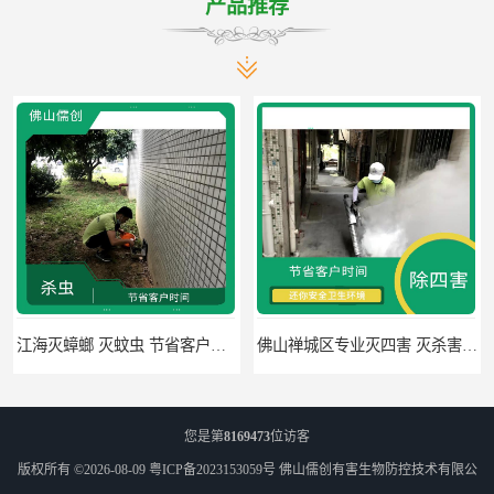
产品推荐
江海灭蟑螂 灭蚊虫 节省客户时间
佛山禅城区专业灭四害 灭杀害虫 根据现场情况定制中害方案
您是第
8169473
位访客
版权所有 ©2026-08-09
粤ICP备2023153059号
佛山儒创有害生物防控技术有限公