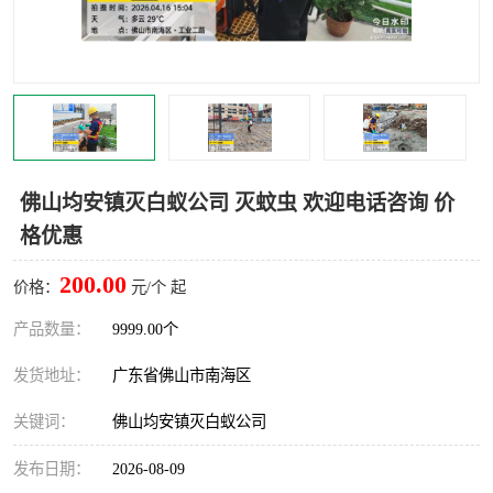
灭蚊虫
灭蟑螂
白蚁工程
果蝇防治
害虫防治
灭杀害虫
病媒生物防治
有害生物防治
佛山均安镇灭白蚁公司 灭蚊虫 欢迎电话咨询 价
格优惠
200.00
价格：
元/个 起
产品数量：
9999.00个
发货地址：
广东省佛山市南海区
关键词：
佛山均安镇灭白蚁公司
发布日期：
2026-08-09