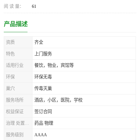
阅 读 量：
61
产品描述
资质
齐全
特色
上门服务
适用行业
餐饮，物业，宾馆等
环保
环保无毒
巢穴
传毒灭巢
服务场所
酒店，小区，医院，学校
权益保证
签订合同
治理 处置方式
药品 物理
服务级别
AAAA