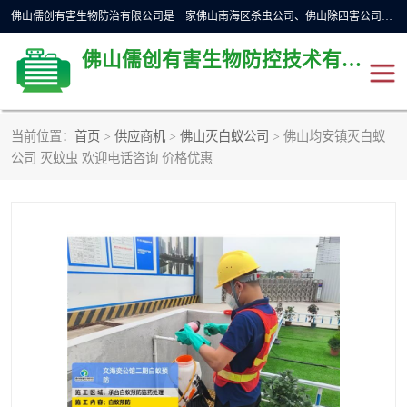
佛山儒创有害生物防治有限公司是一家佛山南海区杀虫公司、佛山除四害公司、佛山灭白蚁公司、佛山白蚁防治公司，让您远离虫害困扰。要问佛山白蚁防治哪家好？佛山儒创有害生物防治有限公司全佛山、广州，正规公司，上门勘查，可靠，售后有保障。
佛山儒创有害生物防控技术有限公司
当前位置：
首页
>
供应商机
>
佛山灭白蚁公司
> 佛山均安镇灭白蚁
除四害公司
佛山杀虫
公司 灭蚊虫 欢迎电话咨询 价格优惠
消毒消杀
佛山白蚁防治公司
佛山灭白蚁公司
佛山杀虫公司
佛山除四害公司
灭鼠
灭蜱虫
消杀
灭苍蝇
灭跳蚤