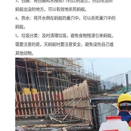
3、白醋：将白醋和水按照1:1的比例混合，然后喷洒到
蚂蚁出没的地方，可以有效地杀死蚂蚁。
4、热水：将开水倒在蚂蚁的巢穴中，可以杀死巢穴中的
蚂蚁。
5、垃圾分类：及时清理垃圾，避免食物残渣引来蚂蚁。
需要注意的是，灭蚂蚁时要注意安全，避免误伤自己或
其他动物。