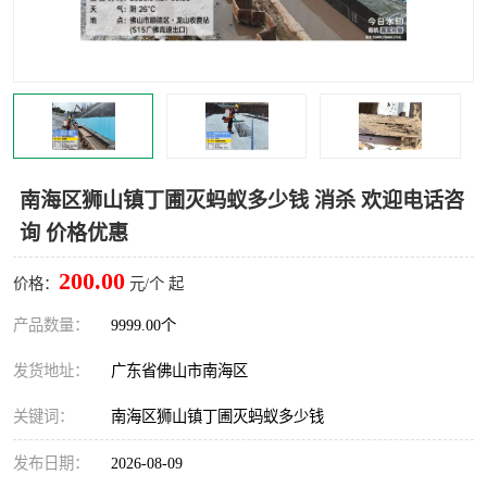
灭蚊虫
灭蟑螂
白蚁工程
果蝇防治
害虫防治
灭杀害虫
病媒生物防治
有害生物防治
南海区狮山镇丁圃灭蚂蚁多少钱 消杀 欢迎电话咨
询 价格优惠
200.00
价格：
元/个 起
产品数量：
9999.00个
发货地址：
广东省佛山市南海区
关键词：
南海区狮山镇丁圃灭蚂蚁多少钱
发布日期：
2026-08-09