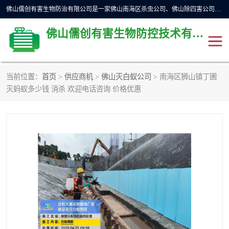
佛山儒创有害生物防治有限公司是一家佛山南海区杀虫公司、佛山除四害公司、佛山灭白蚁公司、佛山白蚁防治公司，让您远离虫害困扰。要问佛山白蚁防治哪家好？佛山儒创有害生物防治有限公司全佛山、广州，正规公司，上门勘查，可靠，售后有保障。
佛山儒创有害生物防控技术有限公司
当前位置：
首页
>
供应商机
>
佛山灭白蚁公司
> 南海区狮山镇丁圃
除四害公司
佛山杀虫
灭蚂蚁多少钱 消杀 欢迎电话咨询 价格优惠
消毒消杀
佛山白蚁防治公司
佛山灭白蚁公司
佛山杀虫公司
佛山除四害公司
灭鼠
灭蜱虫
消杀
灭苍蝇
灭跳蚤