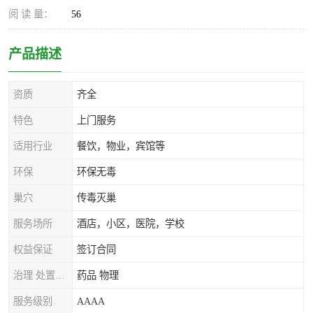
阅 读 量：
56
产品描述
资质
齐全
特色
上门服务
适用行业
餐饮，物业，宾馆等
环保
环保无毒
巢穴
传毒灭巢
服务场所
酒店，小区，医院，学校
权益保证
签订合同
治理 处置方式
药品 物理
服务级别
AAAA