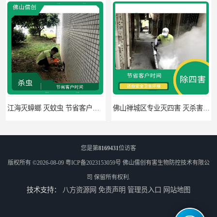
江海灭蟑螂 灭蚊虫 节省客户时间
佛山禅城区专业灭四害 灭杀害虫 根据现场情况定制中害方案
您是第
8169431
位访客
版权所有 ©2026-08-09
粤ICP备2023153059号
佛山儒创有害生物防控技术有限公
司
保留所有权利.
技术支持：
八方资源网
免责声明
管理员入口
网站地图