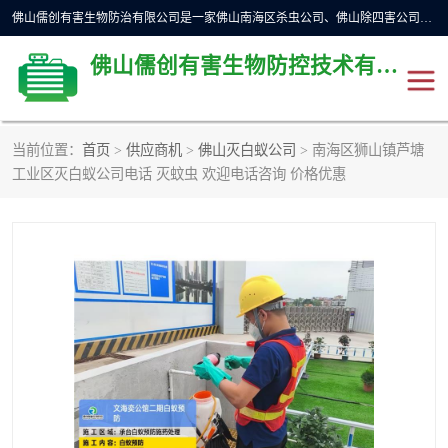
佛山儒创有害生物防治有限公司是一家佛山南海区杀虫公司、佛山除四害公司、佛山灭白蚁公司、佛山白蚁防治公司，让您远离虫害困扰。要问佛山白蚁防治哪家好？佛山儒创有害生物防治有限公司全佛山、广州，正规公司，上门勘查，可靠，售后有保障。
佛山儒创有害生物防控技术有限公司
当前位置：
首页
>
供应商机
>
佛山灭白蚁公司
> 南海区狮山镇芦塘
除四害公司
佛山杀虫
工业区灭白蚁公司电话 灭蚊虫 欢迎电话咨询 价格优惠
消毒消杀
佛山白蚁防治公司
佛山灭白蚁公司
佛山杀虫公司
佛山除四害公司
灭鼠
灭蜱虫
消杀
灭苍蝇
灭跳蚤