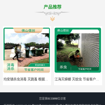
产品推荐
江海灭蟑螂 灭蚊虫 节省客户时间
佛山禅城区专业灭四害 灭杀害虫 根据现场情况定制中害方案
您是第
8133090
位访客