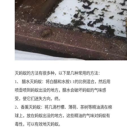
灭蚂蚁的方法有很多种，以下是几种常用的方法：
1、 醋水灭蚂蚁：将白醋和水按1:1的比例混合，然后用
喷壶喷到蚂蚁出没的地方，醋水会破坏蚂蚁的气味感
受，使它们迷失方向，终。
2、香薰灭蚂蚁：将几滴柠檬、薄荷、茶树等精油滴在棉
球上，放在蚂蚁出没的地方，这些精油的气味对蚂蚁有
毒性，可以有效地灭蚂蚁。