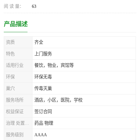
阅 读 量：
63
产品描述
资质
齐全
特色
上门服务
适用行业
餐饮，物业，宾馆等
环保
环保无毒
巢穴
传毒灭巢
服务场所
酒店，小区，医院，学校
权益保证
签订合同
治理 处置方式
药品 物理
服务级别
AAAA