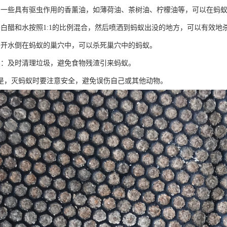
：一些具有驱虫作用的香薰油，如薄荷油、茶树油、柠檬油等，可以在蚂
将白醋和水按照1:1的比例混合，然后喷洒到蚂蚁出没的地方，可以有效地
将开水倒在蚂蚁的巢穴中，可以杀死巢穴中的蚂蚁。
类：及时清理垃圾，避免食物残渣引来蚂蚁。
是，灭蚂蚁时要注意安全，避免误伤自己或其他动物。