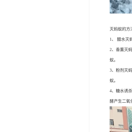
灭蚂蚁的方
1、 醋水
2、香薰灭
蚁。
3、粉剂灭
蚁。
4、糖水诱
酵产生二氧