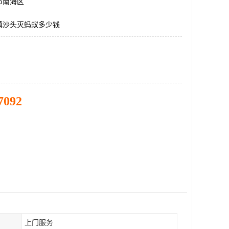
市南海区
镇沙头灭蚂蚁多少钱
7092
上门服务