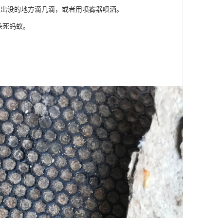
蚁出没的地方滴几滴，或者用喷雾器喷洒。
杀死蚂蚁。