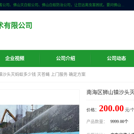
佛山儒创有害生物防治有限公司是一家佛山南海区杀虫公司、佛山除四害公司、佛山灭白蚁公司、佛山白蚁防治公司，让您远离虫害困扰。要问佛山白蚁防治哪家好？佛山儒创有害生物防治有限公司全佛山、广州，正规公司，上门勘查，可靠，售后有保障。
术有限公司
企业视频
公司介绍
公司动态
镇沙头灭蚂蚁多少钱 灭苍蝇 上门服务 确定方案
南海区狮山镇沙头灭
200.00
价格：
元/个
产品数量：
9999.00个