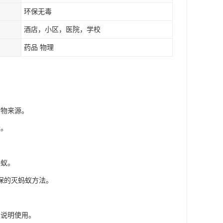
环保无毒
酒店，小区，医院，学校
药品 物理
食物来源。
量。
蚂蚁。
保的灭蚂蚁方法。
照说明使用。