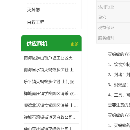
适用行业
灭蟑螂
巢穴
白蚁工程
权益保证
服务级别
供应商机
更多
灭蚂蚁的方
南海区狮山镇芦塘工业区灭白蚁多少钱 上门服务 确定方案
1、饮食控
南海里水镇灭蚂蚁多少钱 上门服务 确定方案
2、封堵：
乐平镇灭蚂蚁多少钱 上门服务 确定方案
3、蚂蚁屋
禅城南庄镇学校园区消杀 欢迎电话咨询 价格优惠
4、工具：
需要注意的
顺德北活镇食堂园区消杀 上门服务 确定方案
灭蚂蚁的方
禅城石湾镇街道灭白蚁公司电话 病媒生物防治 上门服务 确定方案
1、灭蚂蚁
佛山容桂街道灭蚂蚁公司电话 白蚁防治 上门服务 确定方案