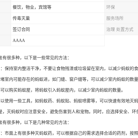
餐饮，物业，宾馆等
环保
传毒灭巢
服务场所
签订合同
治理 处置方式
AAAA
法有很多种，以下是一些常见的方法：
制：保持室内整洁干净，不要让食物残渣或垃圾留在室内，以减少蚂蚁的
封堵室内可能存在的蚂蚁进，如门缝、窗户缝等，可以减少室内蚂蚁的数
：可以购买蚂蚁屋，将蚂蚁引入蚂蚁屋内，以减少室内蚂蚁的数量。
可以使用一些工具，如蚂蚁药、蚂蚁贴、蚂蚁喷雾等，可以快速有效地灭
是，灭蚂蚁时应注意安全，避免伤害到人和宠物。同时，应选择安全、环
法有很多种，以下是几种常见的方法：
药：市面上有很多种灭蚂蚁药，可以根据自己的需求选择合适的药剂，按