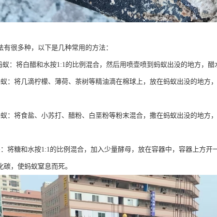
法有很多种，以下是几种常用的方法：
灭蚂蚁：将白醋和水按1:1的比例混合，然后用喷壶喷到蚂蚁出没的地方，
蚂蚁：将几滴柠檬、薄荷、茶树等精油滴在棉球上，放在蚂蚁出没的地方
蚂蚁：将食盐、小苏打、醋粉、白垩粉等粉末混合，撒在蚂蚁出没的地方
杀：将糖和水按1:1的比例混合，加入少量酵母，放在容器中，容器上方
化碳，使蚂蚁窒息而死。