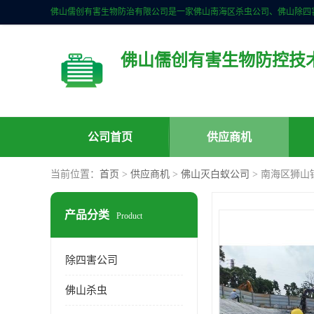
佛山儒创有害生物防控技
公司首页
供应商机
当前位置：
首页
>
供应商机
>
佛山灭白蚁公司
> 南海区狮山
产品分类
Product
除四害公司
佛山杀虫