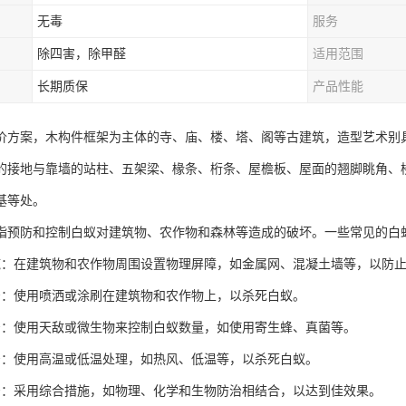
无毒
服务
除四害，除甲醛
适用范围
长期质保
产品性能
价方案，木构件框架为主体的寺、庙、楼、塔、阁等古建筑，造型艺术别
的接地与靠墙的站柱、五架梁、椽条、桁条、屋檐板、屋面的翘脚眺角、
基等处。
指预防和控制白蚁对建筑物、农作物和森林等造成的破坏。一些常见的白
施：在建筑物和农作物周围设置物理屏障，如金属网、混凝土墙等，以防
治：使用喷洒或涂刷在建筑物和农作物上，以杀死白蚁。
治：使用天敌或微生物来控制白蚁数量，如使用寄生蜂、真菌等。
治：使用高温或低温处理，如热风、低温等，以杀死白蚁。
治：采用综合措施，如物理、化学和生物防治相结合，以达到佳效果。