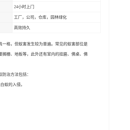
24小时上门
工厂，公司，仓库，园林绿化
高效持久
具一格，但蚁害发生较为普遍。常见的蚁害部位是
楼搁栅、地板等，此外还有室内的挂匾、佛桌、佛
蚁防治方法包括：
止白蚁的入侵。