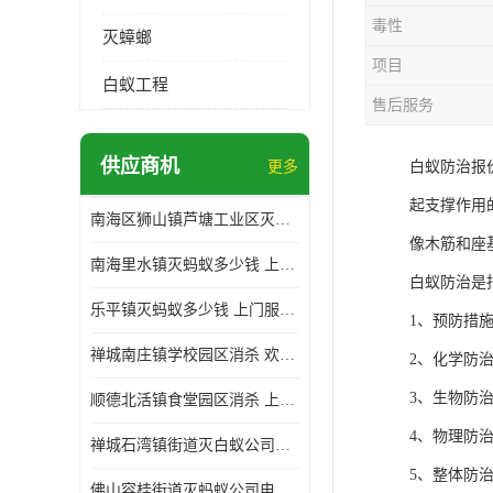
毒性
灭蟑螂
项目
白蚁工程
售后服务
供应商机
更多
白蚁防治报
起支撑作用
南海区狮山镇芦塘工业区灭白蚁多少钱 上门服务 确定方案
像木筋和座
南海里水镇灭蚂蚁多少钱 上门服务 确定方案
白蚁防治是
乐平镇灭蚂蚁多少钱 上门服务 确定方案
1、预防措
禅城南庄镇学校园区消杀 欢迎电话咨询 价格优惠
2、化学防
3、生物防
顺德北活镇食堂园区消杀 上门服务 确定方案
4、物理防
禅城石湾镇街道灭白蚁公司电话 病媒生物防治 上门服务 确定方案
5、整体防
佛山容桂街道灭蚂蚁公司电话 白蚁防治 上门服务 确定方案