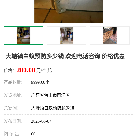
灭蚊虫
灭蟑螂
白蚁工程
果蝇防治
害虫防治
灭杀害虫
病媒生物防治
有害生物防治
大塘镇白蚁预防多少钱 欢迎电话咨询 价格优惠
200.00
价格：
元/个 起
产品数量：
9999.00个
发货地址：
广东省佛山市南海区
关键词：
大塘镇白蚁预防多少钱
发布日期：
2026-08-07
阅 读 量：
60