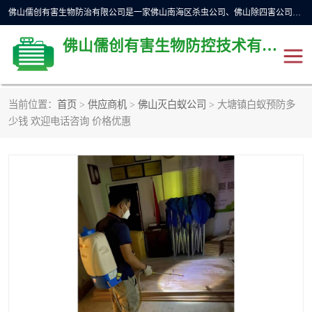
佛山儒创有害生物防治有限公司是一家佛山南海区杀虫公司、佛山除四害公司、佛山灭白蚁公司、佛山白蚁防治公司，让您远离虫害困扰。要问佛山白蚁防治哪家好？佛山儒创有害生物防治有限公司全佛山、广州，正规公司，上门勘查，可靠，售后有保障。
佛山儒创有害生物防控技术有限公司
当前位置：
首页
>
供应商机
>
佛山灭白蚁公司
> 大塘镇白蚁预防多
除四害公司
佛山杀虫
少钱 欢迎电话咨询 价格优惠
消毒消杀
佛山白蚁防治公司
佛山灭白蚁公司
佛山杀虫公司
佛山除四害公司
灭鼠
灭蜱虫
消杀
灭苍蝇
灭跳蚤