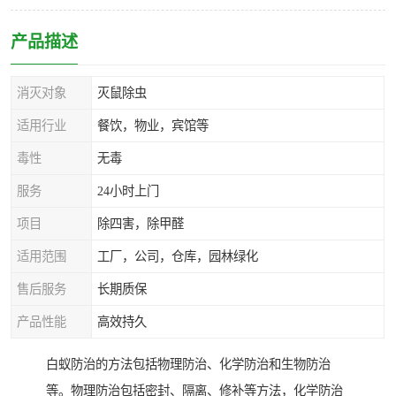
产品描述
消灭对象
灭鼠除虫
适用行业
餐饮，物业，宾馆等
毒性
无毒
服务
24小时上门
项目
除四害，除甲醛
适用范围
工厂，公司，仓库，园林绿化
售后服务
长期质保
产品性能
高效持久
白蚁防治的方法包括物理防治、化学防治和生物防治
等。物理防治包括密封、隔离、修补等方法，化学防治