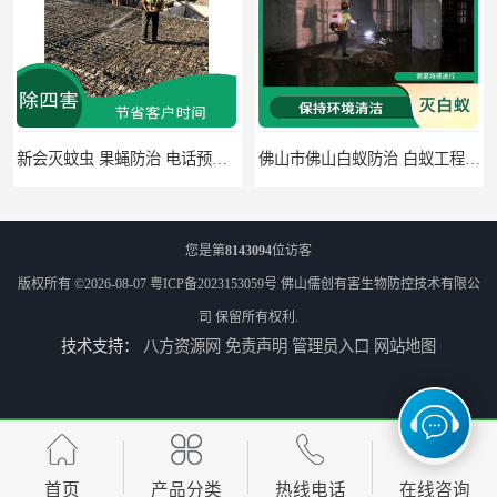
新会灭蚊虫 果蝇防治 电话预约 当天上门服务
佛山市佛山白蚁防治 白蚁工程 可定期检查
您是第
8143094
位访客
版权所有 ©2026-08-07
粤ICP备2023153059号
佛山儒创有害生物防控技术有限公
司
保留所有权利.
技术支持：
八方资源网
免责声明
管理员入口
网站地图
均安镇杀虫消毒 灭跳蚤 根据现场情况定制中害方案
江海灭蟑螂 灭蚊虫 节省客户时间
首页
产品分类
热线电话
在线咨询