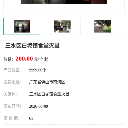
灭蚊虫
灭蟑螂
白蚁工程
果蝇防治
害虫防治
灭杀害虫
三水区白坭镇食堂灭鼠
病媒生物防治
有害生物防治
200.00
价格：
元/个 起
产品数量：
9999.00个
发货地址：
广东省佛山市南海区
关键词：
三水区白坭镇食堂灭鼠
发布日期：
2026-08-09
阅 读 量：
61