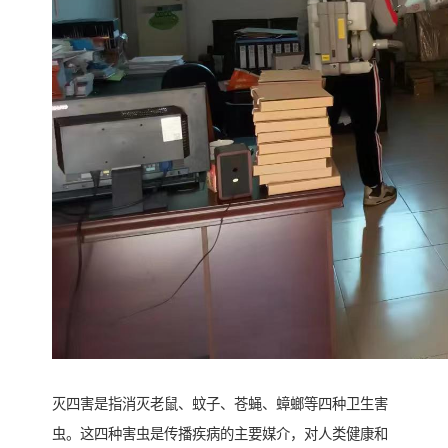
灭四害是指消灭老鼠、蚊子、苍蝇、蟑螂等四种卫生害
虫。这四种害虫是传播疾病的主要媒介，对人类健康和