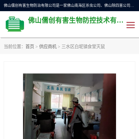
佛山儒创有害生物防治有限公司是一家佛山南海区杀虫公司、佛山除四害公司、佛山灭白蚁公司、佛山白蚁防治公司，让您远离虫害困扰。要问佛山白蚁防治哪家好？佛山儒创有害生物防治有限公司全佛山、广州，正规公司，上门勘查，可靠，售后有保障。
佛山儒创有害生物防控技术有限公司
当前位置：
首页
>
供应商机
> 三水区白坭镇食堂灭鼠
除四害公司
佛山杀虫
消毒消杀
佛山白蚁防治公司
佛山灭白蚁公司
佛山杀虫公司
佛山除四害公司
灭鼠
灭蜱虫
消杀
灭苍蝇
灭跳蚤