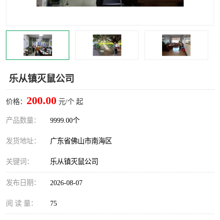
灭蚊虫
灭蟑螂
白蚁工程
果蝇防治
害虫防治
灭杀害虫
乐从镇灭鼠公司
病媒生物防治
有害生物防治
200.00
价格：
元/个 起
产品数量：
9999.00个
发货地址：
广东省佛山市南海区
关键词：
乐从镇灭鼠公司
发布日期：
2026-08-07
阅 读 量：
75