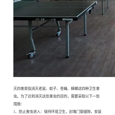
灭四害是指消灭老鼠、蚊子、苍蝇、蟑螂这四种卫生害
虫。为了达到消灭这些害虫的目的，需要采取以下一些
措施：
1、防止害虫进入：保持环境卫生，封堵门窗缝隙，安装