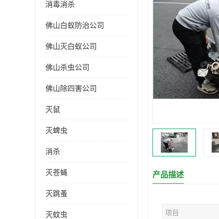
消毒消杀
佛山白蚁防治公司
佛山灭白蚁公司
佛山杀虫公司
佛山除四害公司
灭鼠
灭蜱虫
消杀
灭苍蝇
产品描述
灭跳蚤
项目
灭蚊虫