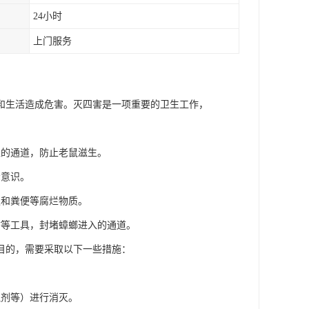
24小时
上门服务
和生活造成危害。灭四害是一项重要的卫生工作，
入的通道，防止老鼠滋生。
众意识。
积和粪便等腐烂物质。
贴等工具，封堵蟑螂进入的通道。
目的，需要采取以下一些措施：
鼠剂等）进行消灭。