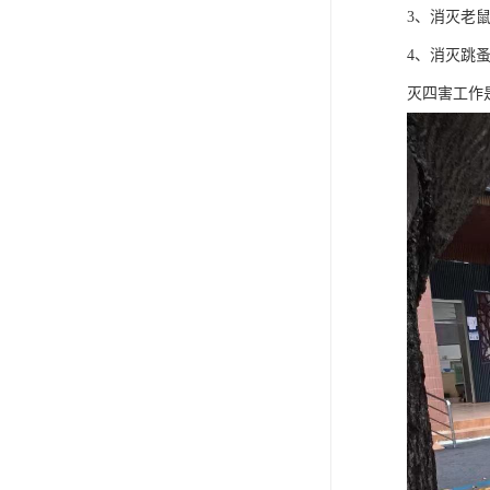
3、消灭老
4、消灭跳
灭四害工作