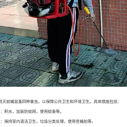
消灭蚊蝇鼠蚤四种害虫，以保障公共卫生和环境卫生。具体措施包括：
子：积水，加装防蚊网，使用蚊香等。
蝇：保持室内清洁卫生，垃圾分类处理，使用苍蝇拍等。