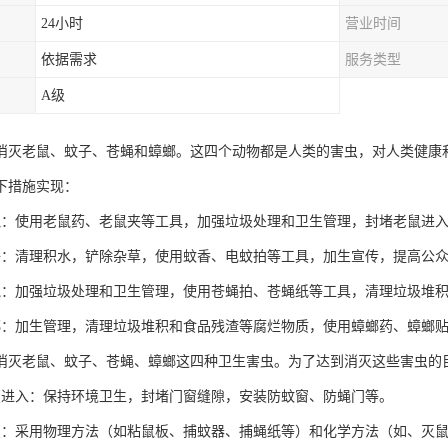
24小时
营业时间
依据需求
服务类型
A级
消灭老鼠、蚊子、苍蝇和蟑螂。这四个动物都是人类的害虫，对人类健康
下措施实现：
鼠：使用老鼠药、老鼠夹等工具，加强垃圾处理和卫生管理，封堵老鼠进
子：清理积水，铲除杂草，使用蚊香、电蚊拍等工具，加生宣传，提高公
蝇：加强垃圾处理和卫生管理，使用苍蝇拍、苍蝇纸等工具，清理垃圾堆
螂：加生管理，清理垃圾堆积和食品残渣等腐烂物质，使用蟑螂药、蟑螂
消灭老鼠、蚊子、苍蝇、蟑螂这四种卫生害虫。为了达到消灭这些害虫的
虫进入：保持环境卫生，封堵门窗缝隙，安装防蚊窗、防蝇门等。
虫：采用物理方法（如粘鼠板、捕蚊器、捕蝇纸等）和化学方法（如、灭