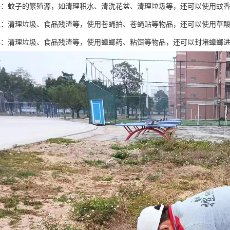
子：蚊子的繁殖源，如清理积水、清洗花盆、清理垃圾等，还可以使用蚊
蝇：清理垃圾、食品残渣等，使用苍蝇拍、苍蝇贴等物品，还可以使用草
螂：清理垃圾、食品残渣等，使用蟑螂药、粘饵等物品，还可以封堵蟑螂