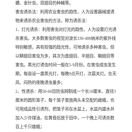
螬、金针虫，双翅目的种蝇等。
害虫诱杀法：利用农业害虫的趋性，人为设置器械或诱
物来诱杀农业害虫的方法，称为诱杀法：
1、灯光诱杀：利用害虫对灯光的趋性，人为设置灯光诱
杀害虫。大多数害虫的视觉对波长330-400纳米的紫外线
特别敏感，具有较强的趋光性，可地诱杀多种害虫，但
以鳞翅目害虫为多，其次为直翅目、半翅目、鞘翅目等
害虫。黑光灯诱虫时间一般在5-9月份。在害虫成虫发生
期，每亩设一盏黑光灯，每晚9点开灯，次晨关灯。在无
风、闷热的夜晚诱虫量多；
2、性诱杀：用50-60目防虫网制成一个长10厘米、直径3
厘米的圆形笼子，每个笼子里放两头未交配的雌蛾，也
可用成品性引诱剂，把笼子吊在水盆上，水盆内盛水并
加入少许煤油，在黄昏后放于田中，一个晚上可诱杀数
百上千只雄蛾；