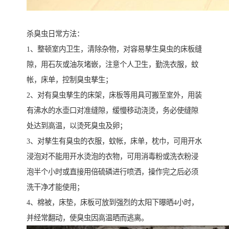
杀臭虫日常方法：
1、整顿室内卫生，清除杂物，对容易孳生臭虫的床板缝
隙，用石灰或油灰堵嵌，注意个人卫生，勤洗衣服，蚊
帐，床单，控制臭虫孳生；
2、对有臭虫孳生的床架，床板等用具可搬至室外，用装
有沸水的水壶口对准缝隙，缓慢移动浇烫，务必使缝隙
处达到高温，以烫死臭虫及卵；
3、对孳生有臭虫的衣服，蚊帐，床单，枕巾，可用开水
浸泡对不能用开水烫泡的衣物，可用消毒粉或洗衣粉浸
泡半个小时或直接用倍硫磷进行喷洒，操作完之后必须
洗干净才能使用；
4、棉被，床垫，床板可放到强烈的太阳下曝晒4小时，
并经常翻动，使臭虫因高温晒而逃离。