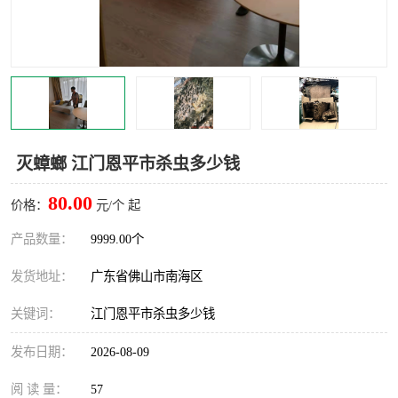
灭蚊虫
灭蟑螂
白蚁工程
果蝇防治
害虫防治
灭杀害虫
病媒生物防治
有害生物防治
灭蟑螂 江门恩平市杀虫多少钱
80.00
价格：
元/个 起
产品数量：
9999.00个
发货地址：
广东省佛山市南海区
关键词：
江门恩平市杀虫多少钱
发布日期：
2026-08-09
阅 读 量：
57