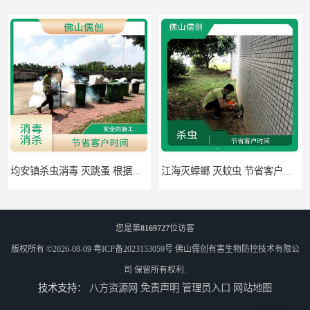
均安镇杀虫消毒 灭跳蚤 根据现场情况定制中害方案
江海灭蟑螂 灭蚊虫 节省客户时间
您是第
8169727
位访客
版权所有 ©2026-08-09
粤ICP备2023153059号
佛山儒创有害生物防控技术有限公
司
保留所有权利.
技术支持：
八方资源网
免责声明
管理员入口
网站地图