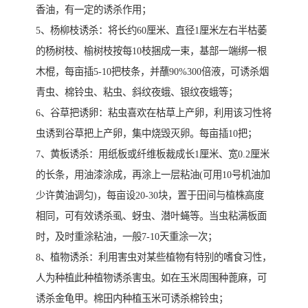
香油，有一定的诱杀作用；
5、杨柳枝诱杀：将长约60厘米、直径1厘米左右半枯萎
的杨树枝、榆树枝按每10枝捆成一束，基部一端绑一根
木棍，每亩插5-10把枝条，并蘸90%300倍液，可诱杀烟
青虫、棉铃虫、粘虫、斜纹夜蛾、银纹夜蛾等；
6、谷草把诱卵：粘虫喜欢在枯草上产卵，利用该习性将
虫诱到谷草把上产卵，集中烧毁灭卵。每亩插10把；
7、黄板诱杀：用纸板或纤维板裁成长1厘米、宽0.2厘米
的长条，用油漆涂成，再涂上一层粘油(可用10号机油加
少许黄油调匀)，每亩设20-30块，置于田间与植株高度
相同，可有效诱杀虱、蚜虫、潜叶蝇等。当虫粘满板面
时，及时重涂粘油，一般7-10天重涂一次；
8、植物诱杀：利用害虫对某些植物有特别的嗜食习性，
人为种植此种植物诱杀害虫。如在玉米周围种蓖麻，可
诱杀金龟甲。棉田内种植玉米可诱杀棉铃虫；