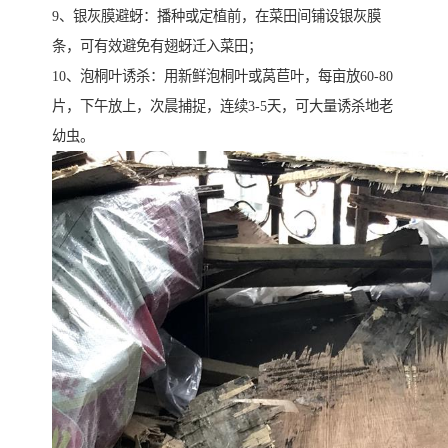
9、银灰膜避蚜：播种或定植前，在菜田间铺设银灰膜
条，可有效避免有翅蚜迁入菜田；
10、泡桐叶诱杀：用新鲜泡桐叶或莴苣叶，每亩放60-80
片，下午放上，次晨捕捉，连续3-5天，可大量诱杀地老
幼虫。