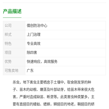
产品描述
公司
儒创防治中心
样式
上门治理
特色
专业高效
项目
除四害
优势
快速响应，高效服务
可售卖地
广东
杀虫，地下害虫主要栖息于土壤中，取食刚发芽的种
子、苗木的幼根、嫩茎及叶部幼芽，给苗木带来很大危
害，严重时造成缺苗、断垄等。此类害虫种类繁多，主
要有直翅目的蝼蛄、蟋蟀，鳞翅目的地老，鞘翅目的蛴