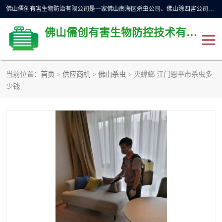
佛山儒创有害生物防治有限公司是一家佛山南海区杀虫公司、佛山除四害公司、佛山灭白蚁公司、佛山白蚁防治公司，让您远离虫害困扰。要问佛山白蚁防治哪家好？佛山儒创有害生物防治有限公司全佛山、广州，正规公司，上门勘查，可靠，售后有保障。
佛山儒创有害生物防控技术有限公司
当前位置：
首页
>
供应商机
>
佛山杀虫
> 灭蟑螂 江门恩平市杀虫多
除四害公司
佛山杀虫
少钱
消毒消杀
佛山白蚁防治公司
佛山灭白蚁公司
佛山杀虫公司
佛山除四害公司
灭鼠
灭蜱虫
消杀
灭苍蝇
灭跳蚤