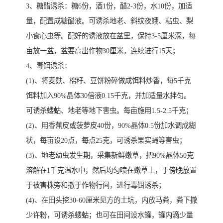
3、糖醋诱杀：糖6份，酒1份，醋2-3份，水10份，加适
量，配置成糖醋液。可诱杀地老、斜纹夜蛾、粘虫、梨
小食心虫等。配好的诱液放在盆里，保持3-5厘米深，每
亩放一盆，盆要高出作物30厘米，连续进行15天；
4、毒饵诱杀：
(1)、将麦麸、棉籽、豆饼粉碎做成饵料炒香，每5千克
饵料加入90%晶体30倍液0.15千克，并加适量水拌匀。
可诱杀蝼蛄、地老等地下害虫。每亩施用1.5-2.5千克；
(2)、用香蕉皮或菠萝皮40份，90%晶体0.5份加水调成糊
状，每亩设20点，每点25克，可诱杀果实蝇等害虫；
(3)、地老幼虫发生期，采集新鲜嫩草，把90%晶体50克
溶解在1千克温水中，然后均匀喷在嫩草上，于傍晚放置
于被害株旁和撒于作物行间，进行毒饵诱杀；
(4)、在田头挖30-60厘米见方的土坑，内放马粪，粪下撒
少许粉，可诱杀蝼蛄；也可在田间设水罐，罐内滴少量