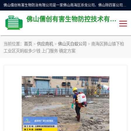
佛山儒创有害生物防治有限公司是一家佛山南海区杀虫公司、佛山除四害公司、佛山灭白蚁公司、佛山白蚁防治公司，让您远离虫害困扰。要问佛山白蚁防治哪家好？佛山儒创有害生物防治有限公司全佛山、广州，正规公司，上门勘查，可靠，售后有保障。
佛山儒创有害生物防控技术有限公司
当前位置：
首页
>
供应商机
>
佛山灭白蚁公司
> 南海区狮山镇下柏
除四害公司
佛山杀虫
工业区灭蚂蚁多少钱 上门服务 确定方案
消毒消杀
佛山白蚁防治公司
佛山灭白蚁公司
佛山杀虫公司
佛山除四害公司
灭鼠
灭蜱虫
消杀
灭苍蝇
灭跳蚤