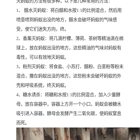
灭蚂蚁的方法有很多种，以下是几种常用的方法：
1、 醋水灭蚂蚁：将白醋和水按1:1的比例混合，然后用
喷壶喷到蚂蚁出没的地方，醋水会破坏蚂蚁的气味感
受，使它们迷失方向，终。
2、香薰灭蚂蚁：将几滴柠檬、薄荷、茶树等精油滴在棉
球上，放在蚂蚁出没的地方，这些精油的气味对蚂蚁有
毒性，可以有效地灭蚂蚁。
3、粉剂灭蚂蚁：将食盐、小苏打、醋粉、白垩粉等粉末
混合，撒在蚂蚁出没的地方，这些粉末会破坏蚂蚁的外
壳和呼吸系统，终灭蚂蚁。
4、糖水诱杀：将糖和水按1:1的比例混合，加入少量酵
母，放在容器中，容器上方开一个小口，蚂蚁会被糖水
吸引进入容器，酵母会发酵产生二氧化碳，使蚂蚁窒息
而死。