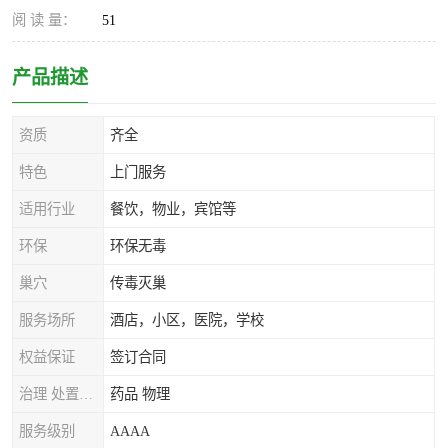
阅 读 量：
51
产品描述
资质
齐全
特色
上门服务
适用行业
餐饮，物业，宾馆等
环保
环保无毒
巢穴
传毒灭巢
服务场所
酒店，小区，医院，学校
权益保证
签订合同
治理 处置方式
药品 物理
服务级别
AAAA