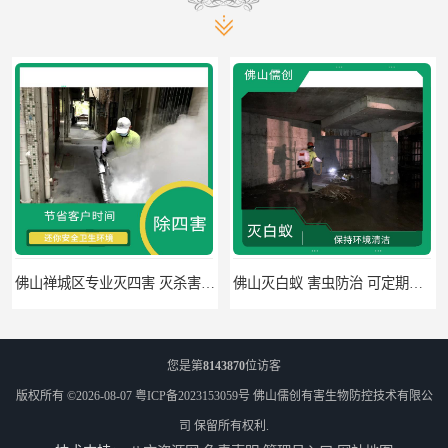
佛山禅城区专业灭四害 灭杀害虫 根据现场情况定制中害方案
佛山灭白蚁 害虫防治 可定期检查
您是第
8143870
位访客
版权所有 ©2026-08-07
粤ICP备2023153059号
佛山儒创有害生物防控技术有限公
司
保留所有权利.