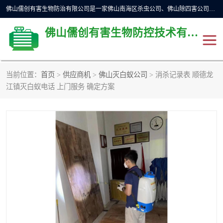
佛山儒创有害生物防治有限公司是一家佛山南海区杀虫公司、佛山除四害公司、佛山灭白蚁公司、佛山白蚁防治公司，让您远离虫害困扰。要问佛山白蚁防治哪家好？佛山儒创有害生物防治有限公司全佛山、广州，正规公司，上门勘查，可靠，售后有保障。
佛山儒创有害生物防控技术有限公司
当前位置：
首页
>
供应商机
>
佛山灭白蚁公司
> 消杀记录表 顺德龙
除四害公司
佛山杀虫
江镇灭白蚁电话 上门服务 确定方案
消毒消杀
佛山白蚁防治公司
佛山灭白蚁公司
佛山杀虫公司
佛山除四害公司
灭鼠
灭蜱虫
消杀
灭苍蝇
灭跳蚤