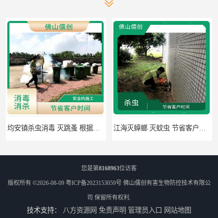
江海灭蟑螂 灭蚊虫 节省客户时间
佛山禅城区专业灭四害 灭杀害虫 根据现场情况定制中害方案
您是第
8168963
位访客
版权所有 ©2026-08-09
粤ICP备2023153059号
佛山儒创有害生物防控技术有限公
司
保留所有权利.
技术支持：
八方资源网
免责声明
管理员入口
网站地图