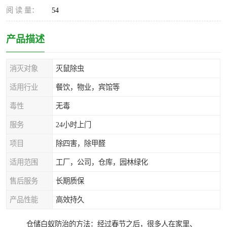
阅 读 量：
54
产品描述
消灭对象
灭鼠除虫
适用行业
餐饮，物业，宾馆等
毒性
无毒
服务
24小时上门
项目
除四害，除甲醛
适用范围
工厂，公司，仓库，园林绿化
售后服务
长期质保
产品性能
高效持久
仓储白蚁防治的方法：经过春节之后，很多人在家里、