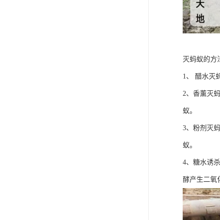
灭蚂蚁的方
1、 醋水
2、香薰灭
蚁。
3、粉剂灭
蚁。
4、糖水诱
酵产生二氧