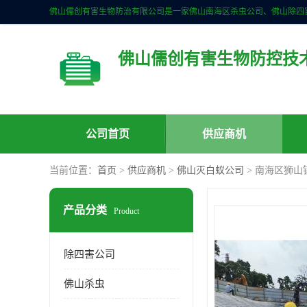
佛山儒创有害生物防控技
公司首页
供应商机
当前位置：
首页
>
供应商机
>
佛山灭白蚁公司
> 南海区狮山
产品分类
Product
除四害公司
佛山杀虫