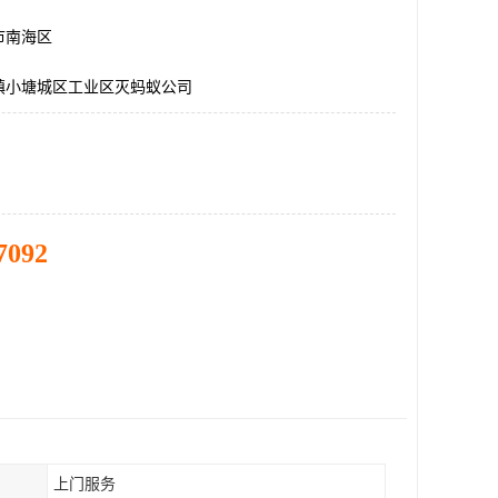
市南海区
镇小塘城区工业区灭蚂蚁公司
7092
上门服务