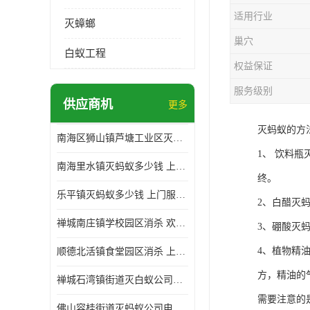
适用行业
灭蟑螂
巢穴
白蚁工程
权益保证
服务级别
供应商机
更多
灭蚂蚁的方
南海区狮山镇芦塘工业区灭白蚁多少钱 上门服务 确定方案
1、 饮料
南海里水镇灭蚂蚁多少钱 上门服务 确定方案
终。
乐平镇灭蚂蚁多少钱 上门服务 确定方案
2、白醋灭
禅城南庄镇学校园区消杀 欢迎电话咨询 价格优惠
3、硼酸灭
4、植物精
顺德北活镇食堂园区消杀 上门服务 确定方案
方，精油的
禅城石湾镇街道灭白蚁公司电话 病媒生物防治 上门服务 确定方案
需要注意的
佛山容桂街道灭蚂蚁公司电话 白蚁防治 上门服务 确定方案