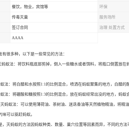
餐饮，物业，宾馆等
环保
传毒灭巢
服务场所
签订合同
治理 处置方式
AAAA
法有很多种，以下是一些常见的方法：
瓶灭蚂蚁法：将饮料瓶底部剪掉，倒入一些糖水或者饵料，将瓶口倒置放在
蚂蚁法：将白醋和水按照1:1的比例混合，喷洒在蚂蚁聚集的地方，白醋的
蚂蚁法：将硼酸和糖按照1:3的比例混合，放在蚂蚁经常出没的地方，蚂
油灭蚂蚁法：可以使用薄荷油、茶树油、迷迭香油等天然植物精油，将精油和
气味可以驱赶蚂蚁。
是，灭蚂蚁的方法因蚂蚁种类、数量、巢穴位置等因素而异，不同的方法