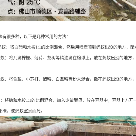
法有很多种，以下是几种常用的方法：
灭蚂蚁：将白醋和水按1:1的比例混合，然后用喷壶喷到蚂蚁出没的地方，
蚂蚁：将几滴柠檬、薄荷、茶树等精油滴在棉球上，放在蚂蚁出没的地方
蚂蚁：将食盐、小苏打、醋粉、白垩粉等粉末混合，撒在蚂蚁出没的地方
杀：将糖和水按1:1的比例混合，加入少量酵母，放在容器中，容器上方
化碳，使蚂蚁窒息而死。