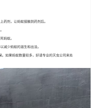
撒上药剂，让蚂蚁接触到药剂后。
水。
熏死蚂蚁。
可以减少蚂蚁的滋生和出没。
保。如果蚂蚁数量较多，好请专业的灭虫公司来处