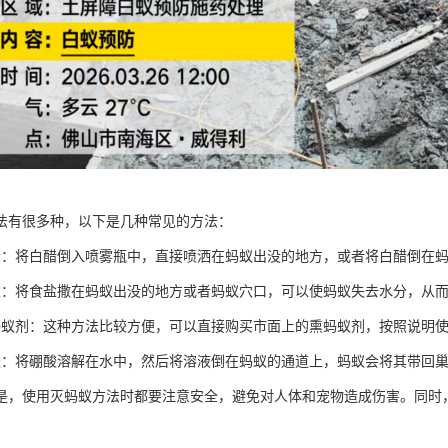
法有很多种，以下是几种常见的方法：
醋：将白醋倒入喷雾瓶中，直接喷洒在蚂蚁出没的地方，或者将白醋倒在
盐：将食盐撒在蚂蚁出没的地方或者蚂蚁穴口，可以使蚂蚁失去水分，从
蚂蚁剂：这种方法比较方便，可以直接购买市面上的熏蚂蚁剂，按照说明
酸：将硼酸溶解在水中，然后将溶液倒在蚂蚁的通道上，蚂蚁会将其带回
是，使用灭蚂蚁方法时都要注意安全，避免对人体和宠物造成伤害。同时