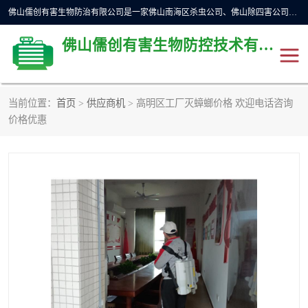
佛山儒创有害生物防治有限公司是一家佛山南海区杀虫公司、佛山除四害公司、佛山灭白蚁公司、佛山白蚁防治公司，让您远离虫害困扰。要问佛山白蚁防治哪家好？佛山儒创有害生物防治有限公司全佛山、广州，正规公司，上门勘查，可靠，售后有保障。
佛山儒创有害生物防控技术有限公司
当前位置：
首页
>
供应商机
> 高明区工厂灭蟑螂价格 欢迎电话咨询
除四害公司
佛山杀虫
价格优惠
消毒消杀
佛山白蚁防治公司
佛山灭白蚁公司
佛山杀虫公司
佛山除四害公司
灭鼠
灭蜱虫
消杀
灭苍蝇
灭跳蚤