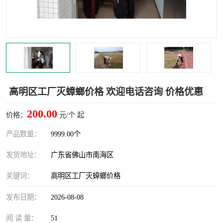
灭蚊虫
灭蟑螂
白蚁工程
果蝇防治
害虫防治
灭杀害虫
病媒生物防治
有害生物防治
高明区工厂灭蟑螂价格 欢迎电话咨询 价格优惠
200.00
价格：
元/个 起
产品数量：
9999.00个
发货地址：
广东省佛山市南海区
关键词：
高明区工厂灭蟑螂价格
发布日期：
2026-08-08
阅 读 量：
51