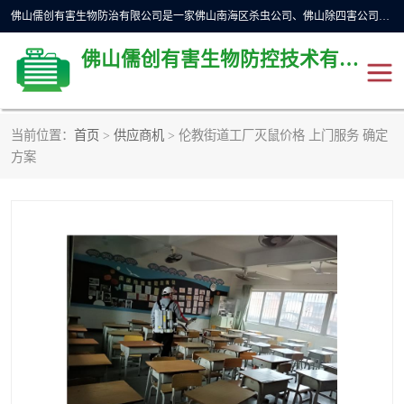
佛山儒创有害生物防治有限公司是一家佛山南海区杀虫公司、佛山除四害公司、佛山灭白蚁公司、佛山白蚁防治公司，让您远离虫害困扰。要问佛山白蚁防治哪家好？佛山儒创有害生物防治有限公司全佛山、广州，正规公司，上门勘查，可靠，售后有保障。
佛山儒创有害生物防控技术有限公司
当前位置：
首页
>
供应商机
> 伦教街道工厂灭鼠价格 上门服务 确定
除四害公司
佛山杀虫
方案
消毒消杀
佛山白蚁防治公司
佛山灭白蚁公司
佛山杀虫公司
佛山除四害公司
灭鼠
灭蜱虫
消杀
灭苍蝇
灭跳蚤