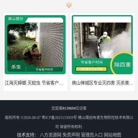
佛山禅城区专业灭四害 灭杀害虫 根据现场情况定制中害方案
佛山灭白蚁 害虫防治 可定期检查
您是第
8139694
位访客
版权所有 ©2026-08-07
粤ICP备2023153059号
佛山儒创有害生物防控技术有限公
司
保留所有权利.
技术支持：
八方资源网
免责声明
管理员入口
网站地图