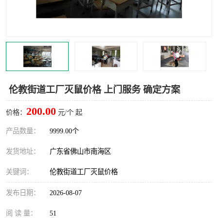
灭蚊虫
灭蟑螂
白蚁工程
果蝇防治
害虫防治
灭杀害虫
病媒生物防治
有害生物防治
伦教街道工厂灭鼠价格 上门服务 确定方案
200.00
价格：
元/个 起
产品数量：
9999.00个
发货地址：
广东省佛山市南海区
关键词：
伦教街道工厂灭鼠价格
发布日期：
2026-08-07
阅 读 量：
51