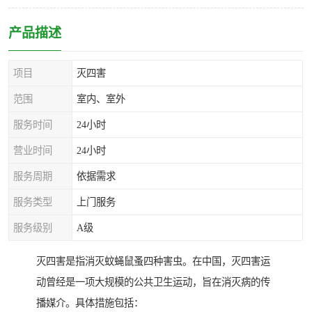
产品描述
项目
灭四害
范围
室内、室外
服务时间
24小时
营业时间
24小时
服务周期
依据需求
服务类型
上门服务
服务级别
A级
灭四害是指消灭蚊蝇鼠蚤四种害虫。在中国，灭四害运
动曾经是一项大规模的公共卫生运动，旨在消灭病的传
播媒介。具体措施包括：