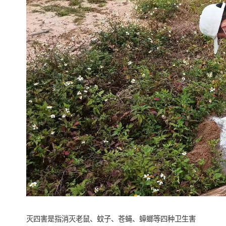
灭四害是指消灭老鼠、蚊子、苍蝇、蟑螂等四种卫生害