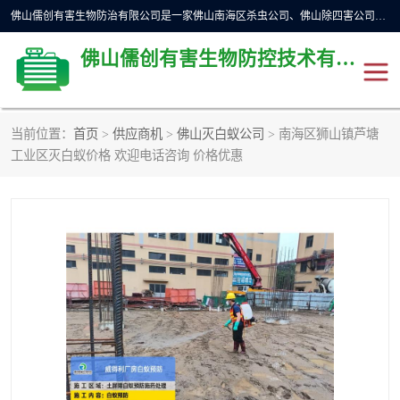
佛山儒创有害生物防治有限公司是一家佛山南海区杀虫公司、佛山除四害公司、佛山灭白蚁公司、佛山白蚁防治公司，让您远离虫害困扰。要问佛山白蚁防治哪家好？佛山儒创有害生物防治有限公司全佛山、广州，正规公司，上门勘查，可靠，售后有保障。
佛山儒创有害生物防控技术有限公司
当前位置：
首页
>
供应商机
>
佛山灭白蚁公司
> 南海区狮山镇芦塘
除四害公司
佛山杀虫
工业区灭白蚁价格 欢迎电话咨询 价格优惠
消毒消杀
佛山白蚁防治公司
佛山灭白蚁公司
佛山杀虫公司
佛山除四害公司
灭鼠
灭蜱虫
消杀
灭苍蝇
灭跳蚤