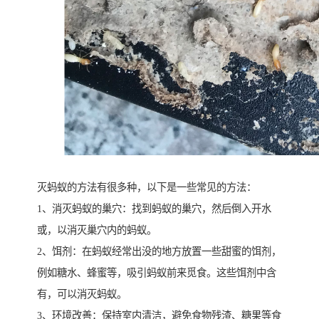
灭蚂蚁的方法有很多种，以下是一些常见的方法：
1、消灭蚂蚁的巢穴：找到蚂蚁的巢穴，然后倒入开水
或，以消灭巢穴内的蚂蚁。
2、饵剂：在蚂蚁经常出没的地方放置一些甜蜜的饵剂，
例如糖水、蜂蜜等，吸引蚂蚁前来觅食。这些饵剂中含
有，可以消灭蚂蚁。
3、环境改善：保持室内清洁，避免食物残渣、糖果等食