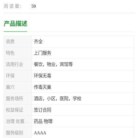
阅 读 量：
59
产品描述
资质
齐全
特色
上门服务
适用行业
餐饮，物业，宾馆等
环保
环保无毒
巢穴
传毒灭巢
服务场所
酒店，小区，医院，学校
权益保证
签订合同
治理 处置方式
药品 物理
服务级别
AAAA