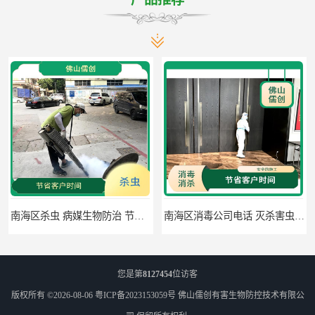
南海区消毒公司电话 灭杀害虫 全面勘察现场找到害虫源头
佛山禅城区灭跳蚤 白蚁工程 全面勘察现场找到害虫源头
您是第
8127454
位访客
版权所有 ©2026-08-06
粤ICP备2023153059号
佛山儒创有害生物防控技术有限公