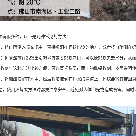
法有很多种，以下是几种常见的方法：
醋：将白醋倒入喷雾瓶中，直接喷洒在蚂蚁出没的地方，或者将白醋倒在
盐：将食盐撒在蚂蚁出没的地方或者蚂蚁穴口，可以使蚂蚁失去水分，从
蚂蚁剂：这种方法比较方便，可以直接购买市面上的熏蚂蚁剂，按照说明
酸：将硼酸溶解在水中，然后将溶液倒在蚂蚁的通道上，蚂蚁会将其带回
是，使用灭蚂蚁方法时都要注意安全，避免对人体和宠物造成伤害。同时