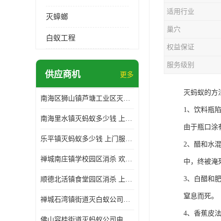
适用行业
灭蟑螂
巢穴
白蚁工程
权益保证
服务级别
供应商机
更多
灭蚂蚁的方
南海区狮山镇芦塘工业区灭白蚁多少钱 上门服务 确定方案
1、饮料瓶
南海里水镇灭蚂蚁多少钱 上门服务 确定方案
由于瓶口涂
乐平镇灭蚂蚁多少钱 上门服务 确定方案
2、醋和水
禅城南庄镇学校园区消杀 欢迎电话咨询 价格优惠
中，终被淹
3、白醋和
顺德北活镇食堂园区消杀 上门服务 确定方案
窒息而死。
禅城石湾镇街道灭白蚁公司电话 病媒生物防治 上门服务 确定方案
4、香蕉皮
佛山容桂街道灭蚂蚁公司电话 白蚁防治 上门服务 确定方案