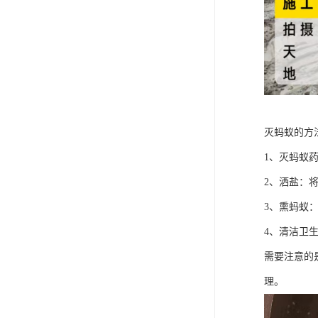
灭蚂蚁的方
1、灭蚂蚁
2、洒盐：
3、熏蚂蚁
4、清洁卫
需要注意的
理。