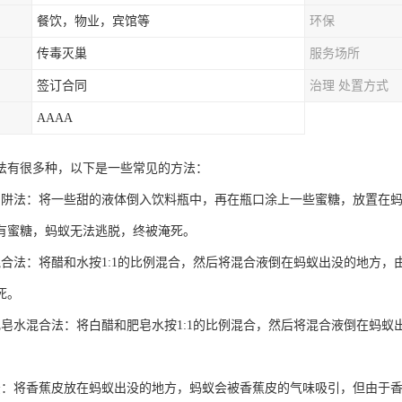
餐饮，物业，宾馆等
环保
传毒灭巢
服务场所
签订合同
治理 处置方式
AAAA
法有很多种，以下是一些常见的方法：
陷阱法：将一些甜的液体倒入饮料瓶中，再在瓶口涂上一些蜜糖，放置在
有蜜糖，蚂蚁无法逃脱，终被淹死。
混合法：将醋和水按1:1的比例混合，然后将混合液倒在蚂蚁出没的地方
死。
肥皂水混合法：将白醋和肥皂水按1:1的比例混合，然后将混合液倒在蚂
法：将香蕉皮放在蚂蚁出没的地方，蚂蚁会被香蕉皮的气味吸引，但由于