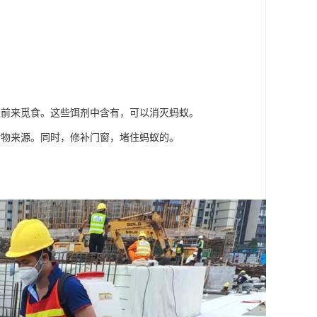
蚁前来觅食。这些饵剂中含有，可以消灭蚂蚁。
食物来源。同时，修补门窗，堵住蚂蚁的。