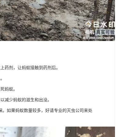
撒上药剂，让蚂蚁接触到药剂后。
水。
熏死蚂蚁。
可以减少蚂蚁的滋生和出没。
保。如果蚂蚁数量较多，好请专业的灭虫公司来处