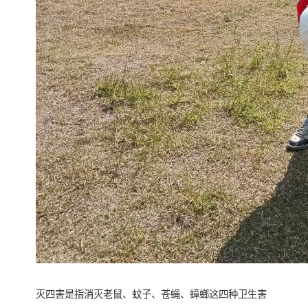
灭四害是指消灭老鼠、蚊子、苍蝇、蟑螂这四种卫生害