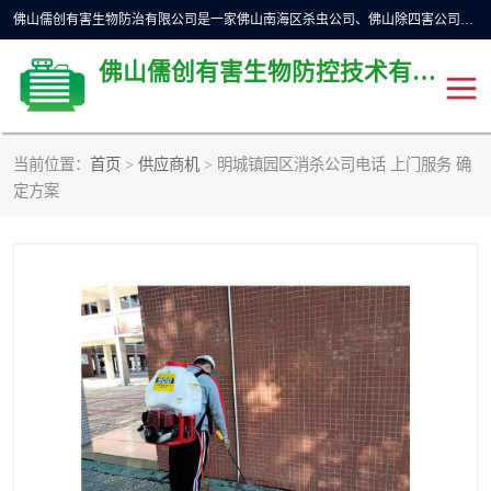
佛山儒创有害生物防治有限公司是一家佛山南海区杀虫公司、佛山除四害公司、佛山灭白蚁公司、佛山白蚁防治公司，让您远离虫害困扰。要问佛山白蚁防治哪家好？佛山儒创有害生物防治有限公司全佛山、广州，正规公司，上门勘查，可靠，售后有保障。
佛山儒创有害生物防控技术有限公司
当前位置：
首页
>
供应商机
> 明城镇园区消杀公司电话 上门服务 确
除四害公司
佛山杀虫
定方案
消毒消杀
佛山白蚁防治公司
佛山灭白蚁公司
佛山杀虫公司
佛山除四害公司
灭鼠
灭蜱虫
消杀
灭苍蝇
灭跳蚤