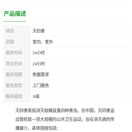
产品描述
项目
灭四害
范围
室内、室外
服务时间
24小时
营业时间
24小时
服务周期
依据需求
服务类型
上门服务
服务级别
A级
灭四害是指消灭蚊蝇鼠蚤四种害虫。在中国，灭四害运
动曾经是一项大规模的公共卫生运动，旨在消灭病的传
播媒介。具体措施包括：