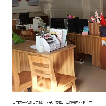
灭四害是指消灭老鼠、蚊子、苍蝇、蟑螂等四种卫生害