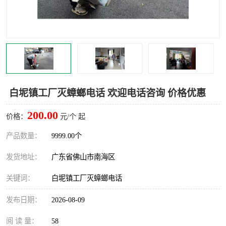
灭蚊虫
灭蟑螂
白蚁工程
果蝇防治
害虫防治
灭杀害虫
病媒生物防治
有害生物防治
白坭镇工厂灭蟑螂电话 欢迎电话咨询 价格优惠
200.00
价格：
元/个 起
产品数量：
9999.00个
发货地址：
广东省佛山市南海区
关键词：
白坭镇工厂灭蟑螂电话
发布日期：
2026-08-09
阅 读 量：
58