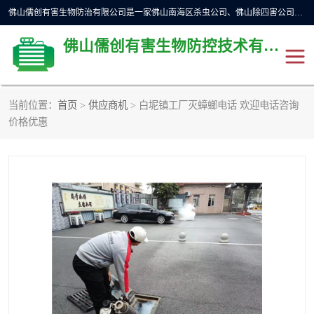
佛山儒创有害生物防治有限公司是一家佛山南海区杀虫公司、佛山除四害公司、佛山灭白蚁公司、佛山白蚁防治公司，让您远离虫害困扰。要问佛山白蚁防治哪家好？佛山儒创有害生物防治有限公司全佛山、广州，正规公司，上门勘查，可靠，售后有保障。
佛山儒创有害生物防控技术有限公司
当前位置：
首页
>
供应商机
> 白坭镇工厂灭蟑螂电话 欢迎电话咨询
除四害公司
佛山杀虫
价格优惠
消毒消杀
佛山白蚁防治公司
佛山灭白蚁公司
佛山杀虫公司
佛山除四害公司
灭鼠
灭蜱虫
消杀
灭苍蝇
灭跳蚤