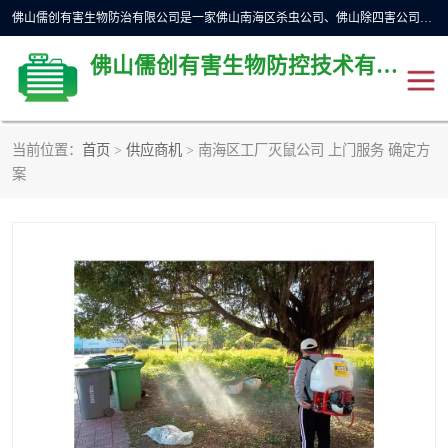
佛山儒创有害生物防治有限公司是一家佛山南海区杀虫公司、佛山除四害公司、佛山灭白蚁公司、佛山白蚁防治公司，让您远离虫害困扰。要问佛山白蚁防治哪家好？佛山儒创有害生物防治有限公司全佛山、广州，正规公司，上门勘查，可靠，售后有保障。
佛山儒创有害生物防控技术有限公司
当前位置：
首页
>
供应商机
> 南海区工厂灭鼠公司 上门服务 确定方
除四害公司
佛山杀虫
案
消毒消杀
佛山白蚁防治公司
佛山灭白蚁公司
佛山杀虫公司
佛山除四害公司
灭鼠
灭蜱虫
消杀
灭苍蝇
灭跳蚤