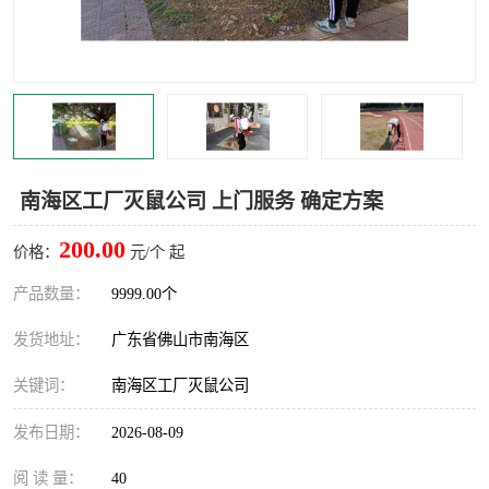
灭蚊虫
灭蟑螂
白蚁工程
果蝇防治
害虫防治
灭杀害虫
病媒生物防治
有害生物防治
南海区工厂灭鼠公司 上门服务 确定方案
200.00
价格：
元/个 起
产品数量：
9999.00个
发货地址：
广东省佛山市南海区
关键词：
南海区工厂灭鼠公司
发布日期：
2026-08-09
阅 读 量：
40