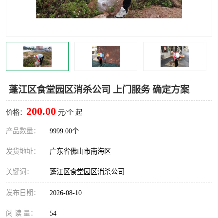
灭蚊虫
灭蟑螂
白蚁工程
果蝇防治
害虫防治
灭杀害虫
病媒生物防治
有害生物防治
蓬江区食堂园区消杀公司 上门服务 确定方案
200.00
价格：
元/个 起
产品数量：
9999.00个
发货地址：
广东省佛山市南海区
关键词：
蓬江区食堂园区消杀公司
发布日期：
2026-08-10
阅 读 量：
54